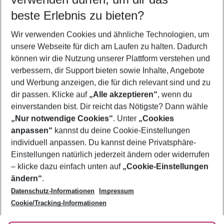
09.08.26
–
07.08.27
5-8 Nächte
beste Erlebnis zu bieten?
Wer wird verreisen
Wir verwenden Cookies und ähnliche Technologien, um
2 Erwachsene
Keine Kinder
unsere Webseite für dich am Laufen zu halten. Dadurch
können wir die Nutzung unserer Plattform verstehen und
Mehr Filter anzeigen
verbessern, dir Support bieten sowie Inhalte, Angebote
und Werbung anzeigen, die für dich relevant sind und zu
dir passen. Klicke auf
„Alle akzeptieren“
, wenn du
einverstanden bist. Dir reicht das Nötigste? Dann wähle
„Nur notwendige Cookies“
. Unter
„Cookies
anpassen“
kannst du deine Cookie-Einstellungen
Footer
Footer navigation
individuell anpassen. Du kannst deine Privatsphäre-
Über uns
Einstellungen natürlich jederzeit ändern oder widerrufen
AGB
– klicke dazu einfach unten auf
„Cookie-Einstellungen
Service & Hilfe
Bestpreisgarantie
ändern“
.
Datenschutz-Informationen
Impressum
Agenturbetreuung
Cookie-Einstellungen ändern
Folge uns
Barrierefreies Reisen
Cookie/Tracking-Informationen
Cookie-Richtlinie
Check-in
Datenschutz