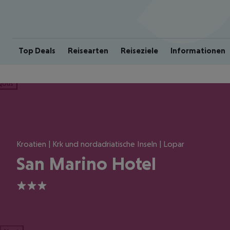
Top Deals
Reisearten
Reiseziele
Informationen
ious
Kroatien | Krk und nordadriatische Inseln | Lopar
San Marino Hotel
3