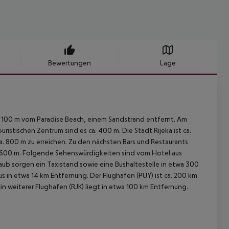
Bewertungen
Lage
a. 100 m vom Paradise Beach, einem Sandstrand entfernt. Am
stischen Zentrum sind es ca. 400 m. Die Stadt Rijeka ist ca.
ca. 800 m zu erreichen. Zu den nächsten Bars und Restaurants
 600 m. Folgende Sehenswürdigkeiten sind vom Hotel aus
Urlaub sorgen ein Taxistand sowie eine Bushaltestelle in etwa 300
us in etwa 14 km Entfernung. Der Flughafen (PUY) ist ca. 200 km
n weiterer Flughafen (RJK) liegt in etwa 100 km Entfernung.