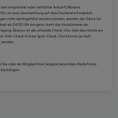
st bei verspäteter oder verfrühter Ankunft/Abreise
hr, ist eine Übernachtung auf dem Festland erforderlich.
ügen nicht durchgeführt werden können, werden die Gäste für
gebiet ab 04:00 Uhr morgens steht das Hotelzimmer am
rfügung. Ebenso ist die offizielle Check-Out-Zeit des Hotels am
g ein. Früh-Check-In bzw. Spät-Check-Out können je nach
t werden.
nn Sie oder ein Mitglied Ihrer Gruppe besondere Bedürfnisse
 bestätigen.