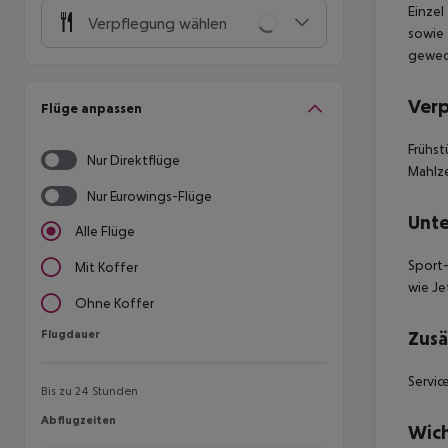
Einzel
Verpflegung wählen
sowie 
gewech
Ver
Flüge anpassen
Frühst
Nur Direktflüge
Mahlze
Nur Eurowings-Flüge
Unte
Alle Flüge
Sport-
Mit Koffer
wie Je
Ohne Koffer
Flugdauer
Zusä
Flugdauer
Servic
Bis zu 24 Stunden
Abflugzeiten
Abflugzeiten
Wich