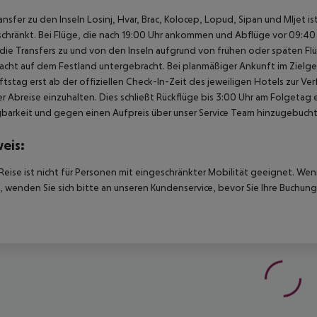
ansfer zu den Inseln Losinj, Hvar, Brac, Kolocep, Lopud, Sipan und Mljet i
chränkt. Bei Flüge, die nach 19:00 Uhr ankommen und Abflüge vor 09:40 U
ie Transfers zu und von den Inseln aufgrund von frühen oder späten Fl
acht auf dem Festland untergebracht. Bei planmäßiger Ankunft im Ziel
tstag erst ab der offiziellen Check-In-Zeit des jeweiligen Hotels zur Ve
r Abreise einzuhalten. Dies schließt Rückflüge bis 3:00 Uhr am Folgeta
barkeit und gegen einen Aufpreis über unser Service Team hinzugebuch
eis:
Reise ist nicht für Personen mit eingeschränkter Mobilität geeignet. We
 wenden Sie sich bitte an unseren Kundenservice, bevor Sie Ihre Buchung