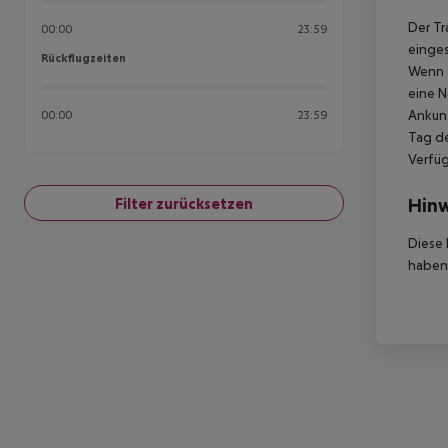
Der Tr
00:00
23:59
einges
Rückflugzeiten
Rückflugzeiten
Wenn d
eine N
Ankunf
00:00
23:59
Tag de
Verfüg
Hinw
Filter zurücksetzen
Diese 
haben,