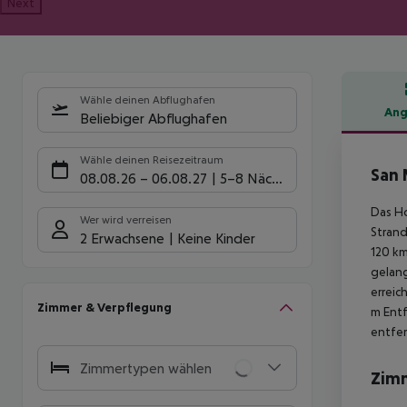
Next
Wähle deinen Abflughafen
Ang
Beliebiger Abflughafen
Hote
Wähle deinen Reisezeitraum
San 
08.08.26
–
06.08.27
5-8 Nächte
Das Ho
Wer wird verreisen
Strand
2 Erwachsene
Keine Kinder
120 km
gelang
erreic
Zimmer & Verpflegung
m Entf
entfer
Zimmertypen wählen
Zim