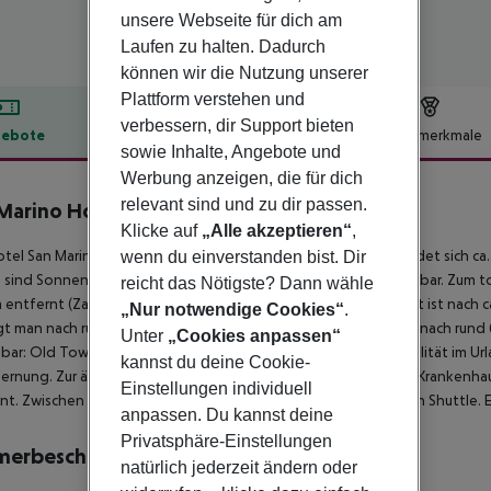
unsere Webseite für dich am
Laufen zu halten. Dadurch
können wir die Nutzung unserer
Plattform verstehen und
verbessern, dir Support bieten
ebote
Hotelbeschreibung
Hotelmerkmale
sowie Inhalte, Angebote und
lbeschreibung
Werbung anzeigen, die für dich
relevant sind und zu dir passen.
Marino Hotel
Klicke auf
„Alle akzeptieren“
,
3
tel San Marino Sunny Resort by Valamar - Veli Mel Hotel befindet sich c
wenn du einverstanden bist. Dir
 sind Sonnenschirme und Sonnenliegen gegen Gebühr verfügbar. Zum touri
reicht das Nötigste? Dann wähle
 entfernt (Zadar ca. 140 km, Zagreb ca. 230 km). Ein Supermarkt ist nach 
„Nur notwendige Cookies“
.
t man nach rund 400 m. Zur nächsten Diskothek gelangt man nach rund
Unter
„Cookies anpassen“
hbar: Old Town Rab (ca. 14 km) und Goli otok (ca. 1 km). Für Mobilität im 
kannst du deine Cookie-
ernung. Zur ärztlichen Versorgung im Notfall befindet sich ein Krankenha
Einstellungen individuell
nt. Zwischen Hotel und Flughafen verkehrt (gegen Gebühr) ein Shuttle. Ei
anpassen. Du kannst deine
Privatsphäre-Einstellungen
merbeschreibung
natürlich jederzeit ändern oder