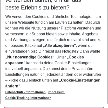
10.08.26
–
08.08.27
5-8 Nächte
beste Erlebnis zu bieten?
Wer wird verreisen
Wir verwenden Cookies und ähnliche Technologien, um
2 Erwachsene
Keine Kinder
unsere Webseite für dich am Laufen zu halten. Dadurch
können wir die Nutzung unserer Plattform verstehen und
Mehr Filter anzeigen
verbessern, dir Support bieten sowie Inhalte, Angebote
und Werbung anzeigen, die für dich relevant sind und zu
dir passen. Klicke auf
„Alle akzeptieren“
, wenn du
einverstanden bist. Dir reicht das Nötigste? Dann wähle
„Nur notwendige Cookies“
. Unter
„Cookies
anpassen“
kannst du deine Cookie-Einstellungen
Footer
Footer navigation
individuell anpassen. Du kannst deine Privatsphäre-
Über uns
Einstellungen natürlich jederzeit ändern oder widerrufen
AGB
– klicke dazu einfach unten auf
„Cookie-Einstellungen
Service & Hilfe
Bestpreisgarantie
ändern“
.
Datenschutz-Informationen
Impressum
Agenturbetreuung
Cookie-Einstellungen ändern
Folge uns
Barrierefreies Reisen
Cookie/Tracking-Informationen
Cookie-Richtlinie
Check-in
Datenschutz