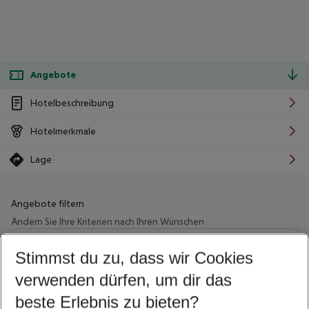
Angebote
Hotelbeschreibung
Hotelmerkmale
Lage
Angebote filtern
Ändern Sie Ihre Kriterien nach Ihren Wünschen
Wähle deinen Abflughafen
Beliebiger Abflughafen
Stimmst du zu, dass wir Cookies
verwenden dürfen, um dir das
Wähle deinen Reisezeitraum
11.08.26
–
09.08.27
5-8 Nächte
beste Erlebnis zu bieten?