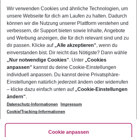
Wer wird verreisen
Wir verwenden Cookies und ähnliche Technologien, um
2 Erwachsene
Keine Kinder
unsere Webseite für dich am Laufen zu halten. Dadurch
können wir die Nutzung unserer Plattform verstehen und
Mehr Filter anzeigen
verbessern, dir Support bieten sowie Inhalte, Angebote
und Werbung anzeigen, die für dich relevant sind und zu
dir passen. Klicke auf
„Alle akzeptieren“
, wenn du
einverstanden bist. Dir reicht das Nötigste? Dann wähle
„Nur notwendige Cookies“
. Unter
„Cookies
anpassen“
kannst du deine Cookie-Einstellungen
Footer
Footer navigation
individuell anpassen. Du kannst deine Privatsphäre-
Über uns
Einstellungen natürlich jederzeit ändern oder widerrufen
AGB
– klicke dazu einfach unten auf
„Cookie-Einstellungen
Service & Hilfe
Bestpreisgarantie
ändern“
.
Datenschutz-Informationen
Impressum
Agenturbetreuung
Cookie-Einstellungen ändern
Folge uns
Barrierefreies Reisen
Cookie/Tracking-Informationen
Cookie-Richtlinie
Check-in
Datenschutz
FAQ
Fakten
Cookie anpassen
HanseMerkur Reiseversicherung
Flexibel buchen