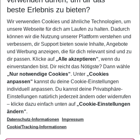
10.08.26
–
08.08.27
5-8 Nächte
beste Erlebnis zu bieten?
Wer wird verreisen
Wir verwenden Cookies und ähnliche Technologien, um
2 Erwachsene
Keine Kinder
unsere Webseite für dich am Laufen zu halten. Dadurch
können wir die Nutzung unserer Plattform verstehen und
Mehr Filter anzeigen
verbessern, dir Support bieten sowie Inhalte, Angebote
und Werbung anzeigen, die für dich relevant sind und zu
dir passen. Klicke auf
„Alle akzeptieren“
, wenn du
einverstanden bist. Dir reicht das Nötigste? Dann wähle
„Nur notwendige Cookies“
. Unter
„Cookies
anpassen“
kannst du deine Cookie-Einstellungen
Footer
Footer navigation
individuell anpassen. Du kannst deine Privatsphäre-
Über uns
Einstellungen natürlich jederzeit ändern oder widerrufen
AGB
– klicke dazu einfach unten auf
„Cookie-Einstellungen
Service & Hilfe
Bestpreisgarantie
ändern“
.
Datenschutz-Informationen
Impressum
Agenturbetreuung
Cookie-Einstellungen ändern
Folge uns
Barrierefreies Reisen
Cookie/Tracking-Informationen
Cookie-Richtlinie
Check-in
Datenschutz