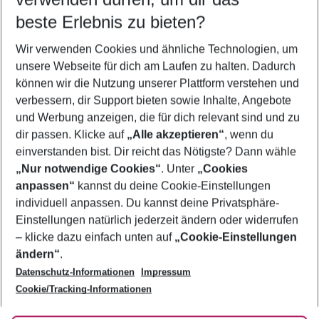
11.08.26
–
09.08.27
5-8 Nächte
beste Erlebnis zu bieten?
Wer wird verreisen
Wir verwenden Cookies und ähnliche Technologien, um
2 Erwachsene
Keine Kinder
unsere Webseite für dich am Laufen zu halten. Dadurch
können wir die Nutzung unserer Plattform verstehen und
Mehr Filter anzeigen
verbessern, dir Support bieten sowie Inhalte, Angebote
und Werbung anzeigen, die für dich relevant sind und zu
dir passen. Klicke auf
„Alle akzeptieren“
, wenn du
einverstanden bist. Dir reicht das Nötigste? Dann wähle
„Nur notwendige Cookies“
. Unter
„Cookies
anpassen“
kannst du deine Cookie-Einstellungen
Footer
Footer navigation
individuell anpassen. Du kannst deine Privatsphäre-
Über uns
Einstellungen natürlich jederzeit ändern oder widerrufen
AGB
– klicke dazu einfach unten auf
„Cookie-Einstellungen
Service & Hilfe
Bestpreisgarantie
ändern“
.
Datenschutz-Informationen
Impressum
Agenturbetreuung
Cookie-Einstellungen ändern
Folge uns
Barrierefreies Reisen
Cookie/Tracking-Informationen
Cookie-Richtlinie
Check-in
Datenschutz