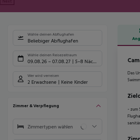
Next
Wähle deinen Abflughafen
Ang
Beliebiger Abflughafen
Hote
Wähle deinen Reisezeitraum
Camp
09.08.26
–
07.08.27
5-8 Nächte
Das Un
Wer wird verreisen
Swimm
2 Erwachsene
Keine Kinder
Ziel
Zimmer & Verpflegung
- zum 
Flugha
sanitä
Zimmertypen wählen
Zim