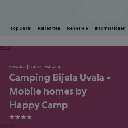
Top Deals
Reisearten
Reiseziele
Informationen
ious
Kroatien | Istrien | Funtana
Camping Bijela Uvala -
Mobile homes by
Happy Camp
4