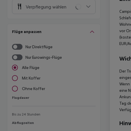
Verpflegung wählen
Campin
Schlaf
Wohnei
vor Or
Flüge anpassen
(koste
EUR/Au
Nur Direktflüge
Nur Eurowings-Flüge
Wich
Alle Flüge
Der Tr
einges
Mit Koffer
Wenn d
Ohne Koffer
eine N
Ankunf
Flugdauer
Flugdauer
Tag de
Verfüg
Bis zu 24 Stunden
Hinw
Abflugzeiten
Abflugzeiten