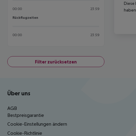
Diese 
00:00
23:59
haben,
Rückflugzeiten
Rückflugzeiten
00:00
23:59
Filter zurücksetzen
Footer
Footer navigation
Über uns
AGB
Bestpreisgarantie
Cookie-Einstellungen ändern
Cookie-Richtlinie