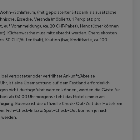
ohn-/Schlafraum, (mit gepolsterter Sitzbank als zusätzliche
nische, Essecke, Veranda (möbliert), 1 Parkplatz pro
et, auf Voranmeldung), (ca. 20 CHF/Paket), Handtücher können
aket), Küchenwäsche muss mitgebracht werden, Energiekosten
ca. 50 CHF/Aufenthalt), Kaution (bar, Kreditkarte, ca. 100
 akzeptieren
st bei verspäteter oder verfrühter Ankunft/Abreise
hr, ist eine Übernachtung auf dem Festland erforderlich.
ügen nicht durchgeführt werden können, werden die Gäste für
gebiet ab 04:00 Uhr morgens steht das Hotelzimmer am
rfügung. Ebenso ist die offizielle Check-Out-Zeit des Hotels am
g ein. Früh-Check-In bzw. Spät-Check-Out können je nach
t werden.