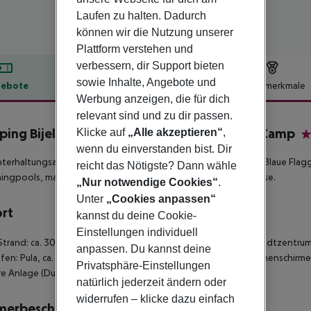
Laufen zu halten. Dadurch
können wir die Nutzung unserer
Plattform verstehen und
verbessern, dir Support bieten
sowie Inhalte, Angebote und
ebote
Hotelbeschreibung
Hotelmerkmale
Werbung anzeigen, die für dich
lbeschreibung
relevant sind und zu dir passen.
ing Bijela Uvala - Mobile homes by Happy Camp
Klicke auf
„Alle akzeptieren“
,
4
wenn du einverstanden bist. Dir
terhaltungsangebot, der herrliche Kiesstrand, über dem die „Blaue Flagg
reicht das Nötigste? Dann wähle
ingpools, machen diesen Campingplatz zu einer Erholungsoase.
„Nur notwendige Cookies“
.
Unter
„Cookies anpassen“
ort
kannst du deine Cookie-
Einstellungen individuell
Strand: ca. 300 m - zum Stadtzentrum: Porec, ca. 5 km - zum Stadtzentrum
anpassen. Du kannst deine
fen: Pula, ca. 56 km - ruhig, ländlich, am Wald - Kiesstrand: Sonnenschirm
Privatsphäre-Einstellungen
re Anlage (Dusche) - Badeplateau
natürlich jederzeit ändern oder
widerrufen – klicke dazu einfach
merbeschreibung