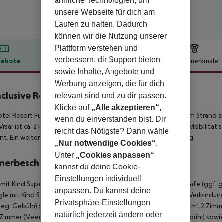
ähnliche Technologien, um
unsere Webseite für dich am
Laufen zu halten. Dadurch
können wir die Nutzung unserer
Plattform verstehen und
verbessern, dir Support bieten
ebote
Hotelbeschreibung
Hotelmerkmale
sowie Inhalte, Angebote und
lbeschreibung
Werbung anzeigen, die für dich
Inclusive Resort Funtana
relevant sind und zu dir passen.
3
Klicke auf
„Alle akzeptieren“
,
tel Resort Funtana befindet sich direkt am Kies-/Felsstrand. Am Strand
wenn du einverstanden bist. Dir
Vrsar ist ca. 2 km entfernt (Porec ca. 8 km, Rovinj ca. 30 km). Für Mobilitä
reicht das Nötigste? Dann wähle
nt. Ein weiterer Flughafen (RJK) liegt in etwa 130 km Entfernung.
„Nur notwendige Cookies“
.
Unter
„Cookies anpassen“
merbeschreibung
kannst du deine Cookie-
Einstellungen individuell
 mit Kind Superior Zimmer (Meerseite, Balkon): Mit Balkon und Safe (ggf.
anpassen. Du kannst deine
ngle mit Kind Superior Zimmer (Meerseite, Balkon): 2 Zimmer mit Verbindun
Privatsphäre-Einstellungen
geg. Gebühr) sowie zentral gesteuerter Klimaanlage. Größe: 40 m². 2 Zimm
natürlich jederzeit ändern oder
 Zimmer (Meerseite, Balkon): Mit Balkon und Safe (ggf. geg. Gebühr) sowie 