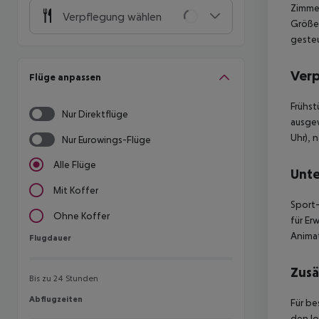
Zimmer
Verpflegung wählen
Größe:
gesteu
Ver
Flüge anpassen
Frühst
Nur Direktflüge
ausgew
Uhr), 
Nur Eurowings-Flüge
Alle Flüge
Unte
Mit Koffer
Sport-
Ohne Koffer
für Er
Animat
Flugdauer
Flugdauer
Zusä
Bis zu 24 Stunden
Abflugzeiten
Abflugzeiten
Für be
den lo