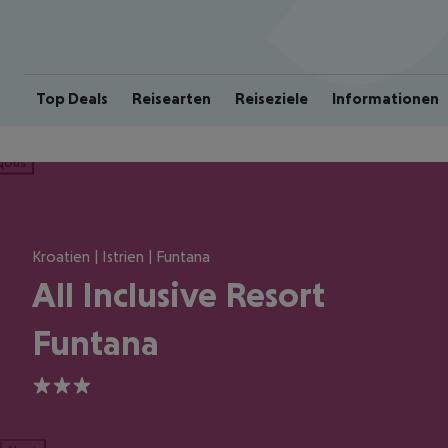
Top Deals
Reisearten
Reiseziele
Informationen
ious
Kroatien | Istrien | Funtana
All Inclusive Resort
Funtana
3