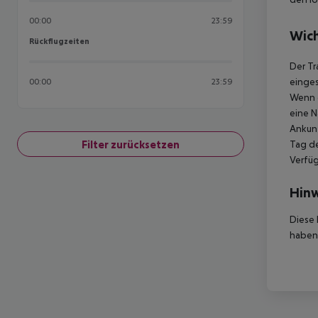
00:00
23:59
Wich
Rückflugzeiten
Rückflugzeiten
Der Tr
einges
00:00
23:59
Wenn d
eine N
Ankunf
Filter zurücksetzen
Tag de
Verfüg
Hinw
Diese 
haben,