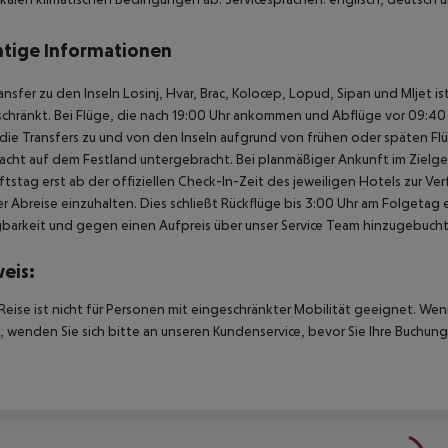
tige Informationen
ansfer zu den Inseln Losinj, Hvar, Brac, Kolocep, Lopud, Sipan und Mljet i
chränkt. Bei Flüge, die nach 19:00 Uhr ankommen und Abflüge vor 09:40 U
ie Transfers zu und von den Inseln aufgrund von frühen oder späten Fl
acht auf dem Festland untergebracht. Bei planmäßiger Ankunft im Ziel
tstag erst ab der offiziellen Check-In-Zeit des jeweiligen Hotels zur Ve
r Abreise einzuhalten. Dies schließt Rückflüge bis 3:00 Uhr am Folgeta
barkeit und gegen einen Aufpreis über unser Service Team hinzugebuch
eis:
Reise ist nicht für Personen mit eingeschränkter Mobilität geeignet. We
 wenden Sie sich bitte an unseren Kundenservice, bevor Sie Ihre Buchung