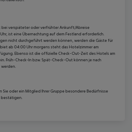
st bei verspäteter oder verfrühter Ankunft/Abreise
hr, ist eine Übernachtung auf dem Festland erforderlich.
ügen nicht durchgeführt werden können, werden die Gäste für
gebiet ab 04:00 Uhr morgens steht das Hotelzimmer am
rfügung. Ebenso ist die offizielle Check-Out-Zeit des Hotels am
g ein. Früh-Check-In bzw. Spät-Check-Out können je nach
t werden.
nn Sie oder ein Mitglied Ihrer Gruppe besondere Bedürfnisse
 bestätigen.