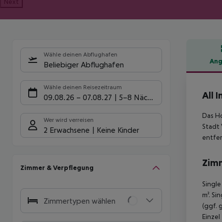
Next
Wähle deinen Abflughafen
Ang
Beliebiger Abflughafen
Hote
Wähle deinen Reisezeitraum
All 
09.08.26
–
07.08.27
5-8 Nächte
Das Ho
Wer wird verreisen
Stadt 
2 Erwachsene
Keine Kinder
entfer
Zim
Zimmer & Verpflegung
Single
m². Si
Zimmertypen wählen
(ggf. 
Einzel