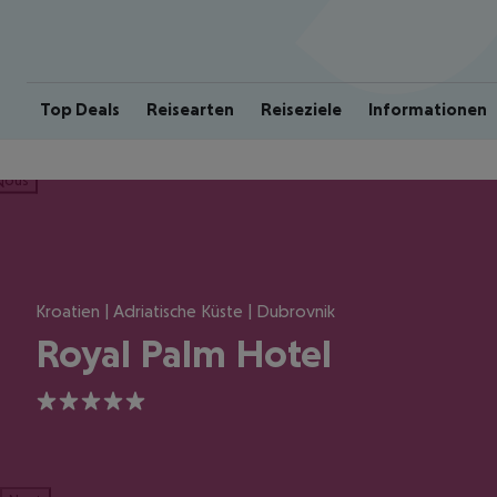
Top Deals
Reisearten
Reiseziele
Informationen
ious
Kroatien | Adriatische Küste | Dubrovnik
Royal Palm Hotel
5