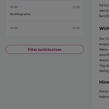
Für be
00:00
23:59
den lo
Rückflugzeiten
Rückflugzeiten
Euro/M
Wich
00:00
23:59
Der Tr
einges
Filter zurücksetzen
Wenn d
eine N
Ankunf
Tag de
Verfüg
Hinw
Diese 
haben,