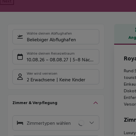
Next
Wähle deinen Abflughafen
Ang
Beliebiger Abflughafen
Hote
Wähle deinen Reisezeitraum
Roya
10.08.26
–
08.08.27
5-8 Nächte
Rund 5
Wer wird verreisen
touris
2 Erwachsene
Keine Kinder
Einkau
Diskot
Entfer
Zimmer & Verpflegung
Versor
Zim
Zimmertypen wählen
Luxury