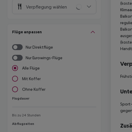
(koste
Verpflegung wählen
Klimaa
Balkon
reguli
Balkon
Flüge anpassen
ausges
(koste
Nur Direktflüge
Handtü
Nur Eurowings-Flüge
Ver
Alle Flüge
Frühst
Mit Koffer
Ohne Koffer
Unte
Flugdauer
Flugdauer
Sport-
gegen 
Bis zu 24 Stunden
Abflugzeiten
Abflugzeiten
Zusä