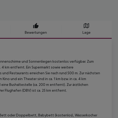
Bewertungen
Lage
onnenschirme und Sonnenliegen kostenlos verfügbar. Zum
 4 km entfernt. Ein Supermarkt sowie weitere
s und Restaurants erreichen Sie nach rund 500 m. Zur nächsten
ino und ein Theater sind in ca. 1 km bzw. in ca. 4 km
 eine Bushaltestelle (ca. 200 m entfernt). Zur ärztlichen
er Flughafen (DBV) ist ca. 25 km entfernt.
e-Bett oder Doppelbett, Babybett (kostenlos), Wasserkocher