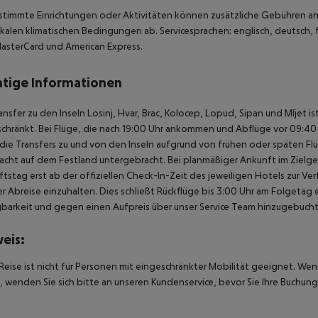
stimmte Einrichtungen oder Aktivitäten können zusätzliche Gebühren anf
kalen klimatischen Bedingungen ab. Servicesprachen: englisch, deutsch, fra
asterCard und American Express.
tige Informationen
ansfer zu den Inseln Losinj, Hvar, Brac, Kolocep, Lopud, Sipan und Mljet i
chränkt. Bei Flüge, die nach 19:00 Uhr ankommen und Abflüge vor 09:40 U
ie Transfers zu und von den Inseln aufgrund von frühen oder späten Fl
acht auf dem Festland untergebracht. Bei planmäßiger Ankunft im Ziel
tstag erst ab der offiziellen Check-In-Zeit des jeweiligen Hotels zur Ve
r Abreise einzuhalten. Dies schließt Rückflüge bis 3:00 Uhr am Folgeta
barkeit und gegen einen Aufpreis über unser Service Team hinzugebuch
eis:
Reise ist nicht für Personen mit eingeschränkter Mobilität geeignet. We
 wenden Sie sich bitte an unseren Kundenservice, bevor Sie Ihre Buchung