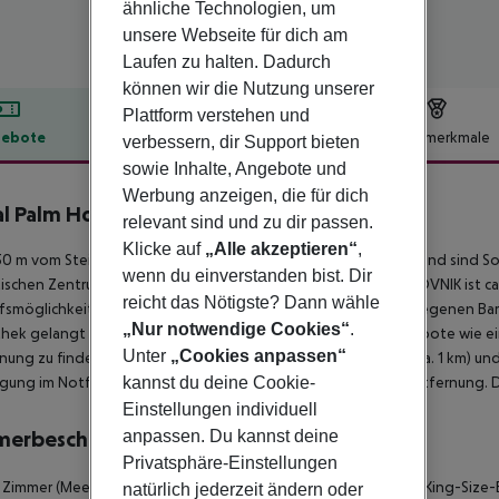
ähnliche Technologien, um
unsere Webseite für dich am
Laufen zu halten. Dadurch
können wir die Nutzung unserer
Plattform verstehen und
ebote
Hotelbeschreibung
Hotelmerkmale
verbessern, dir Support bieten
sowie Inhalte, Angebote und
lbeschreibung
Werbung anzeigen, die für dich
l Palm Hotel
relevant sind und zu dir passen.
5
Klicke auf
„Alle akzeptieren“
,
0 m vom Stein-/Felsstrand entfernt gelegenes Hotel. Am Strand sind S
wenn du einverstanden bist. Dir
tischen Zentrum sind es ca. 4 km. Die Stadt OLD TOWN DUBROVNIK ist ca.
reicht das Nötigste? Dann wähle
fsmöglichkeiten sind nach ca. 1 km zu erreichen. Die nächstgelegenen Bar
„Nur notwendige Cookies“
.
hek gelangt man nach rund 1 km. Weitere Unterhaltungsangebote wie ein K
Unter
„Cookies anpassen“
nung zu finden. Für Mobilität im Urlaub sorgen ein Taxistand (ca. 1 km) und
kannst du deine Cookie-
gung im Notfall befindet sich ein Krankenhaus in etwa 2 km Entfernung. D
Einstellungen individuell
anpassen. Du kannst deine
merbeschreibung
Privatsphäre-Einstellungen
 Zimmer (Meerblick, Balkon): Die Zimmer sind ausgestattet mit King-Siz
natürlich jederzeit ändern oder