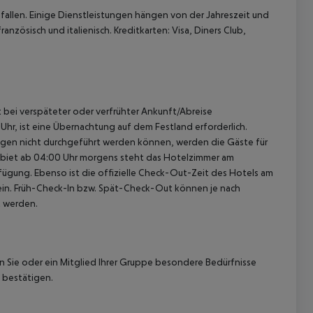
allen. Einige Dienstleistungen hängen von der Jahreszeit und
nzösisch und italienisch. Kreditkarten: Visa, Diners Club,
st bei verspäteter oder verfrühter Ankunft/Abreise
hr, ist eine Übernachtung auf dem Festland erforderlich.
ügen nicht durchgeführt werden können, werden die Gäste für
gebiet ab 04:00 Uhr morgens steht das Hotelzimmer am
rfügung. Ebenso ist die offizielle Check-Out-Zeit des Hotels am
g ein. Früh-Check-In bzw. Spät-Check-Out können je nach
t werden.
nn Sie oder ein Mitglied Ihrer Gruppe besondere Bedürfnisse
 bestätigen.