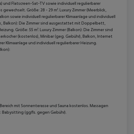
s) und Flatscreen-Sat-TV sowie individuell regulierbarer
 gewechselt. Größe: 28 - 29 m². Luxury Zimmer (Meerblick,
lkon sowie individuell regulierbarer Klimaanlage und individuell
ick, Balkon): Die Zimmer sind ausgestattet mit Doppelbett,
 Heizung. Größe: 55 m². Luxury Zimmer (Balkon): Die Zimmer sind
rkocher (kostenlos), Minibar (geg. Gebühr), Balkon, Internet
rer Klimaanlage und individuell regulierbarer Heizung.
lkon):
 akzeptieren
-Bereich mit Sonnenterasse und Sauna kostenlos. Massagen
Babysitting (ggfls. gegen Gebühr).