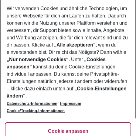
Wer wird verreisen
Wir verwenden Cookies und ähnliche Technologien, um
2 Erwachsene
Keine Kinder
unsere Webseite für dich am Laufen zu halten. Dadurch
können wir die Nutzung unserer Plattform verstehen und
Mehr Filter anzeigen
verbessern, dir Support bieten sowie Inhalte, Angebote
und Werbung anzeigen, die für dich relevant sind und zu
dir passen. Klicke auf
„Alle akzeptieren“
, wenn du
einverstanden bist. Dir reicht das Nötigste? Dann wähle
„Nur notwendige Cookies“
. Unter
„Cookies
anpassen“
kannst du deine Cookie-Einstellungen
Footer
Footer navigation
individuell anpassen. Du kannst deine Privatsphäre-
Über uns
Einstellungen natürlich jederzeit ändern oder widerrufen
AGB
– klicke dazu einfach unten auf
„Cookie-Einstellungen
Service & Hilfe
Bestpreisgarantie
ändern“
.
Datenschutz-Informationen
Impressum
Agenturbetreuung
Cookie-Einstellungen ändern
Folge uns
Barrierefreies Reisen
Cookie/Tracking-Informationen
Cookie-Richtlinie
Check-in
Datenschutz
FAQ
Fakten
Cookie anpassen
HanseMerkur Reiseversicherung
Flexibel buchen