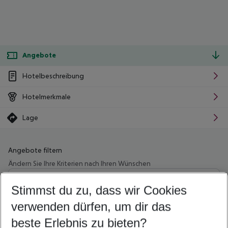
Angebote
Hotelbeschreibung
Hotelmerkmale
Lage
Angebote filtern
Ändern Sie Ihre Kriterien nach Ihren Wünschen
Wähle deinen Abflughafen
Beliebiger Abflughafen
Stimmst du zu, dass wir Cookies
verwenden dürfen, um dir das
Wähle deinen Reisezeitraum
10.08.26
–
08.08.27
5-8 Nächte
beste Erlebnis zu bieten?