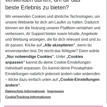
09.08.26
–
07.08.27
5-8 Nächte
beste Erlebnis zu bieten?
Wer wird verreisen
Wir verwenden Cookies und ähnliche Technologien, um
2 Erwachsene
Keine Kinder
unsere Webseite für dich am Laufen zu halten. Dadurch
können wir die Nutzung unserer Plattform verstehen und
Mehr Filter anzeigen
verbessern, dir Support bieten sowie Inhalte, Angebote
und Werbung anzeigen, die für dich relevant sind und zu
dir passen. Klicke auf
„Alle akzeptieren“
, wenn du
einverstanden bist. Dir reicht das Nötigste? Dann wähle
„Nur notwendige Cookies“
. Unter
„Cookies
anpassen“
kannst du deine Cookie-Einstellungen
Footer
Footer navigation
individuell anpassen. Du kannst deine Privatsphäre-
Über uns
Einstellungen natürlich jederzeit ändern oder widerrufen
AGB
– klicke dazu einfach unten auf
„Cookie-Einstellungen
Service & Hilfe
Bestpreisgarantie
ändern“
.
Datenschutz-Informationen
Impressum
Agenturbetreuung
Cookie-Einstellungen ändern
Folge uns
Barrierefreies Reisen
Cookie/Tracking-Informationen
Cookie-Richtlinie
Check-in
Datenschutz