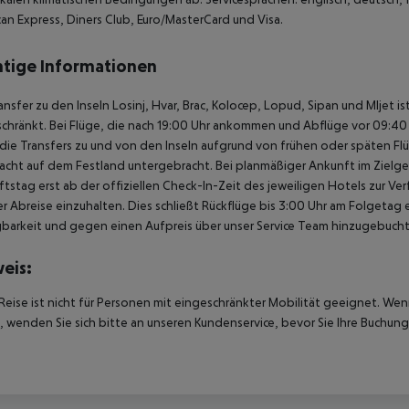
an Express, Diners Club, Euro/MasterCard und Visa.
tige Informationen
ansfer zu den Inseln Losinj, Hvar, Brac, Kolocep, Lopud, Sipan und Mljet i
chränkt. Bei Flüge, die nach 19:00 Uhr ankommen und Abflüge vor 09:40 U
ie Transfers zu und von den Inseln aufgrund von frühen oder späten Fl
acht auf dem Festland untergebracht. Bei planmäßiger Ankunft im Ziel
tstag erst ab der offiziellen Check-In-Zeit des jeweiligen Hotels zur Ve
r Abreise einzuhalten. Dies schließt Rückflüge bis 3:00 Uhr am Folgeta
barkeit und gegen einen Aufpreis über unser Service Team hinzugebuch
eis:
Reise ist nicht für Personen mit eingeschränkter Mobilität geeignet. We
 wenden Sie sich bitte an unseren Kundenservice, bevor Sie Ihre Buchung