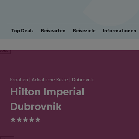
Top Deals
Reisearten
Reiseziele
Informationen
ious
Kroatien | Adriatische Küste | Dubrovnik
Hilton Imperial
Dubrovnik
5