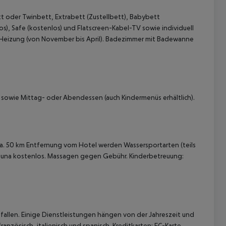
t oder Twinbett, Extrabett (Zustellbett), Babybett
os), Safe (kostenlos) und Flatscreen-Kabel-TV sowie individuell
rer Heizung (von November bis April). Badezimmer mit Badewanne
k sowie Mittag- oder Abendessen (auch Kindermenüs erhältlich).
 akzeptieren
 ca. 50 km Entfernung vom Hotel werden Wassersportarten (teils
 Sauna kostenlos. Massagen gegen Gebühr. Kinderbetreuung:
allen. Einige Dienstleistungen hängen von der Jahreszeit und
anzösisch, italienisch und spanisch. Kreditkarten: EC-Karte,