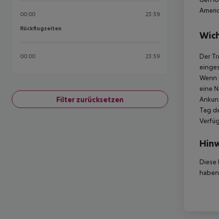
Americ
00:00
23:59
Rückflugzeiten
Rückflugzeiten
Wich
Der Tr
00:00
23:59
einges
Wenn d
eine N
Filter zurücksetzen
Ankunf
Tag de
Verfüg
Hinw
Diese 
haben,