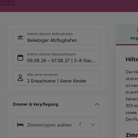
Next
Wähle deinen Abflughafen
Ang
Beliebiger Abflughafen
Hote
Wähle deinen Reisezeitraum
Hilt
09.08.26
–
07.08.27
5-8 Nächte
Das Ho
Wer wird verreisen
sind e
2 Erwachsene
Keine Kinder
ist na
m entf
Sehens
Zimmer & Verpflegung
350 m)
sowie 
Der Fl
Zimmertypen wählen
Zim