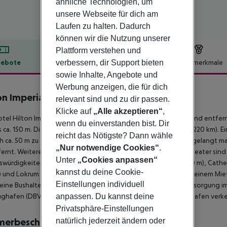
ähnliche Technologien, um
unsere Webseite für dich am
Laufen zu halten. Dadurch
können wir die Nutzung unserer
Plattform verstehen und
verbessern, dir Support bieten
ebote
Hotelbeschreibung
Hotelmerkmale
sowie Inhalte, Angebote und
lbeschreibung
Werbung anzeigen, die für dich
on Imperial Dubrovnik
relevant sind und zu dir passen.
5
Klicke auf
„Alle akzeptieren“
,
tel Hilton Imperial Dubrovnik befindet sich ca. 250 m vom Strand entfe
wenn du einverstanden bist. Dir
s ca. 150 m. Die Stadt Dubrovnik ist ca. 22 km entfernt (Split ca. 220 km)
reicht das Nötigste? Dann wähle
ch ca. 50 m zu erreichen. Zu den nächsten Bars und Restaurants gelangt 
„Nur notwendige Cookies“
.
ernt. Weitere Unterhaltungsangebote wie ein Kino und ein Theater sind 
Unter
„Cookies anpassen“
würdigkeiten sind vom Hotel aus erreichbar: City walls (ca. 200 m), Cathedr
kannst du deine Cookie-
 und Lokrum (ca. 900 m). Für Mobilität im Urlaub sorgen neben einem Mi
Einstellungen individuell
eine Bushaltestelle in etwa 50 m Entfernung. Zur ärztlichen Versorgung i
anpassen. Du kannst deine
ughafen (DBV) ist ca. 25 km entfernt. Zwischen Hotel und Flughafen verke
Privatsphäre-Einstellungen
natürlich jederzeit ändern oder
merbeschreibung