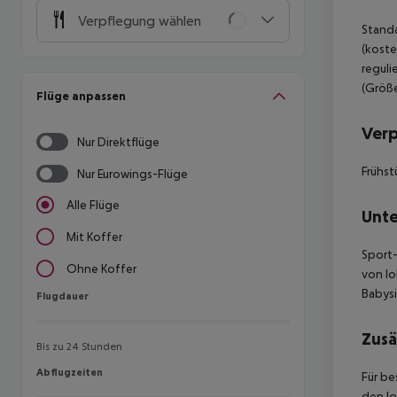
Verpflegung wählen
Standa
(koste
reguli
(Größe
Flüge anpassen
Ver
Nur Direktflüge
Frühst
Nur Eurowings-Flüge
Alle Flüge
Unte
Mit Koffer
Sport-
Ohne Koffer
von lo
Babysi
Flugdauer
Flugdauer
Zusä
Bis zu 24 Stunden
Abflugzeiten
Abflugzeiten
Für be
den lo