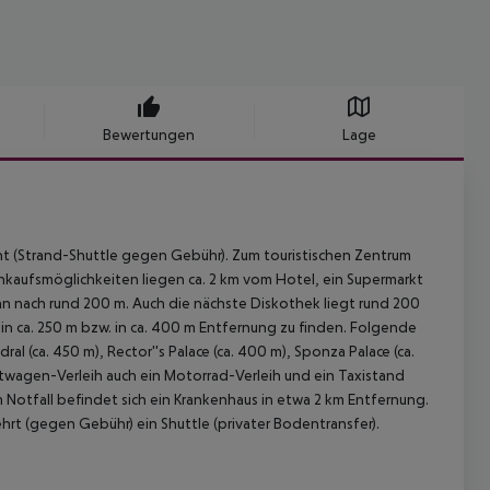
Bewertungen
Lage
rnt (Strand-Shuttle gegen Gebühr). Zum touristischen Zentrum
. Einkaufsmöglichkeiten liegen ca. 2 km vom Hotel, ein Supermarkt
man nach rund 200 m. Auch die nächste Diskothek liegt rund 200
in ca. 250 m bzw. in ca. 400 m Entfernung zu finden. Folgende
al (ca. 450 m), Rector''s Palace (ca. 400 m), Sponza Palace (ca.
etwagen-Verleih auch ein Motorrad-Verleih und ein Taxistand
m Notfall befindet sich ein Krankenhaus in etwa 2 km Entfernung.
hrt (gegen Gebühr) ein Shuttle (privater Bodentransfer).