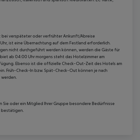
st bei verspäteter oder verfrühter Ankunft/Abreise
hr, ist eine Übernachtung auf dem Festland erforderlich.
ügen nicht durchgeführt werden können, werden die Gäste für
gebiet ab 04:00 Uhr morgens steht das Hotelzimmer am
rfügung. Ebenso ist die offizielle Check-Out-Zeit des Hotels am
g ein. Früh-Check-In bzw. Spät-Check-Out können je nach
t werden.
nn Sie oder ein Mitglied Ihrer Gruppe besondere Bedürfnisse
 bestätigen.