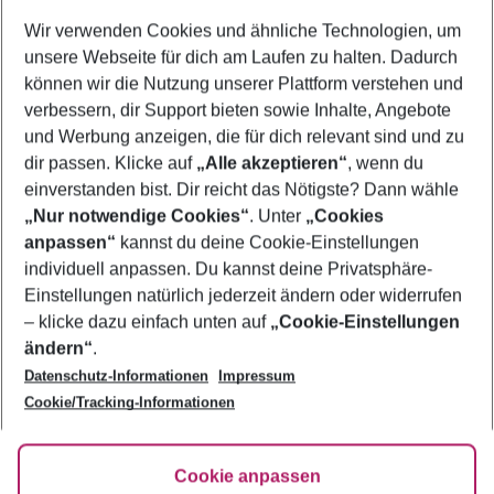
Wer wird verreisen
Wir verwenden Cookies und ähnliche Technologien, um
2 Erwachsene
Keine Kinder
unsere Webseite für dich am Laufen zu halten. Dadurch
können wir die Nutzung unserer Plattform verstehen und
Mehr Filter anzeigen
verbessern, dir Support bieten sowie Inhalte, Angebote
und Werbung anzeigen, die für dich relevant sind und zu
dir passen. Klicke auf
„Alle akzeptieren“
, wenn du
einverstanden bist. Dir reicht das Nötigste? Dann wähle
„Nur notwendige Cookies“
. Unter
„Cookies
anpassen“
kannst du deine Cookie-Einstellungen
Footer
Footer navigation
individuell anpassen. Du kannst deine Privatsphäre-
Über uns
Einstellungen natürlich jederzeit ändern oder widerrufen
AGB
– klicke dazu einfach unten auf
„Cookie-Einstellungen
Service & Hilfe
Bestpreisgarantie
ändern“
.
Datenschutz-Informationen
Impressum
Agenturbetreuung
Cookie-Einstellungen ändern
Folge uns
Barrierefreies Reisen
Cookie/Tracking-Informationen
Cookie-Richtlinie
Check-in
Datenschutz
FAQ
Fakten
Cookie anpassen
HanseMerkur Reiseversicherung
Flexibel buchen