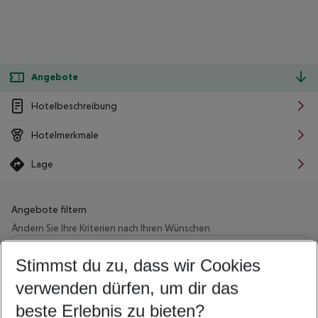
Angebote
Hotelbeschreibung
Hotelmerkmale
Lage
Angebote filtern
Ändern Sie Ihre Kriterien nach Ihren Wünschen
Wähle deinen Abflughafen
Beliebiger Abflughafen
Stimmst du zu, dass wir Cookies
verwenden dürfen, um dir das
Wähle deinen Reisezeitraum
09.08.26
–
07.08.27
5-8 Nächte
beste Erlebnis zu bieten?