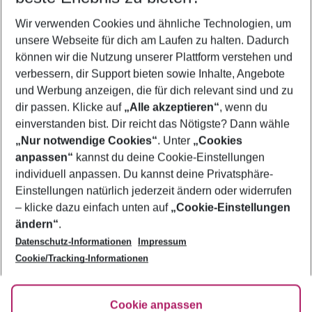
Wer wird verreisen
Wir verwenden Cookies und ähnliche Technologien, um
2 Erwachsene
Keine Kinder
unsere Webseite für dich am Laufen zu halten. Dadurch
können wir die Nutzung unserer Plattform verstehen und
Mehr Filter anzeigen
verbessern, dir Support bieten sowie Inhalte, Angebote
und Werbung anzeigen, die für dich relevant sind und zu
dir passen. Klicke auf
„Alle akzeptieren“
, wenn du
einverstanden bist. Dir reicht das Nötigste? Dann wähle
„Nur notwendige Cookies“
. Unter
„Cookies
anpassen“
kannst du deine Cookie-Einstellungen
Footer
Footer navigation
individuell anpassen. Du kannst deine Privatsphäre-
Über uns
Einstellungen natürlich jederzeit ändern oder widerrufen
AGB
– klicke dazu einfach unten auf
„Cookie-Einstellungen
Service & Hilfe
Bestpreisgarantie
ändern“
.
Datenschutz-Informationen
Impressum
Agenturbetreuung
Cookie-Einstellungen ändern
Folge uns
Barrierefreies Reisen
Cookie/Tracking-Informationen
Cookie-Richtlinie
Check-in
Datenschutz
FAQ
Fakten
Cookie anpassen
HanseMerkur Reiseversicherung
Flexibel buchen