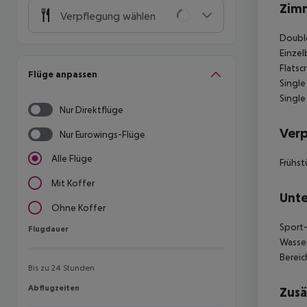
Zim
Verpflegung wählen
Double
Einzel
Flatsc
Flüge anpassen
Single
Single
Nur Direktflüge
Ver
Nur Eurowings-Flüge
Alle Flüge
Frühst
Mit Koffer
Unte
Ohne Koffer
Sport-
Flugdauer
Flugdauer
Wasser
Bereic
Bis zu 24 Stunden
Abflugzeiten
Abflugzeiten
Zusä