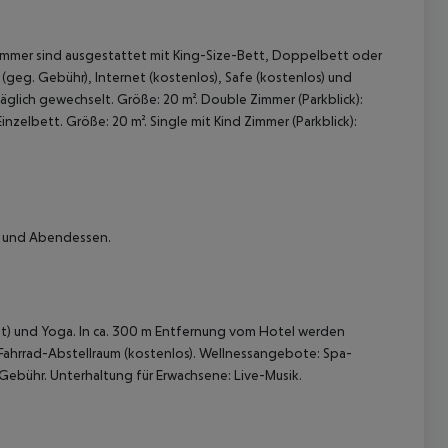
mmer sind ausgestattet mit King-Size-Bett, Doppelbett oder
 (geg. Gebühr), Internet (kostenlos), Safe (kostenlos) und
äglich gewechselt. Größe: 20 m².
Double Zimmer (Parkblick):
inzelbett. Größe: 20 m².
Single mit Kind Zimmer (Parkblick):
 akzeptieren
ck und Abendessen.
nt) und Yoga. In ca. 300 m Entfernung vom Hotel werden
 Fahrrad-Abstellraum (kostenlos). Wellnessangebote: Spa-
bühr. Unterhaltung für Erwachsene: Live-Musik.