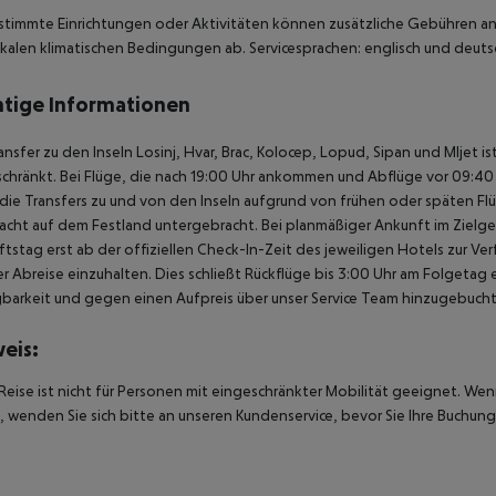
stimmte Einrichtungen oder Aktivitäten können zusätzliche Gebühren anf
kalen klimatischen Bedingungen ab. Servicesprachen: englisch und deutsc
tige Informationen
ansfer zu den Inseln Losinj, Hvar, Brac, Kolocep, Lopud, Sipan und Mljet i
chränkt. Bei Flüge, die nach 19:00 Uhr ankommen und Abflüge vor 09:40 U
ie Transfers zu und von den Inseln aufgrund von frühen oder späten Fl
acht auf dem Festland untergebracht. Bei planmäßiger Ankunft im Ziel
tstag erst ab der offiziellen Check-In-Zeit des jeweiligen Hotels zur Ve
r Abreise einzuhalten. Dies schließt Rückflüge bis 3:00 Uhr am Folgeta
barkeit und gegen einen Aufpreis über unser Service Team hinzugebuch
eis:
Reise ist nicht für Personen mit eingeschränkter Mobilität geeignet. We
 wenden Sie sich bitte an unseren Kundenservice, bevor Sie Ihre Buchung