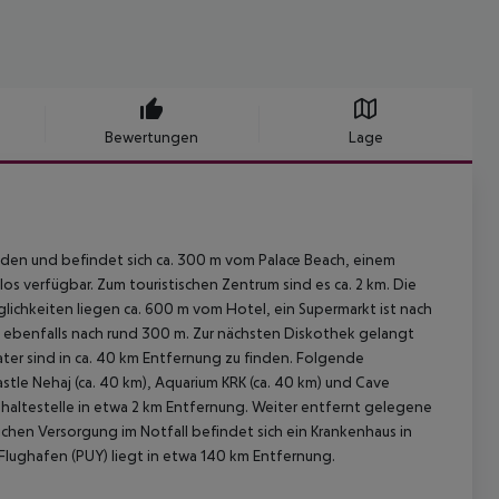
Bewertungen
Lage
enden und befindet sich ca. 300 m vom Palace Beach, einem
 verfügbar. Zum touristischen Zentrum sind es ca. 2 km. Die
möglichkeiten liegen ca. 600 m vom Hotel, ein Supermarkt ist nach
e ebenfalls nach rund 300 m. Zur nächsten Diskothek gelangt
er sind in ca. 40 km Entfernung zu finden. Folgende
astle Nehaj (ca. 40 km), Aquarium KRK (ca. 40 km) und Cave
Bushaltestelle in etwa 2 km Entfernung. Weiter entfernt gelegene
ichen Versorgung im Notfall befindet sich ein Krankenhaus in
 Flughafen (PUY) liegt in etwa 140 km Entfernung.