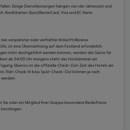
allen. Einige Dienstleistungen hängen von der Jahreszeit und
h. Kreditkarten: Euro/MasterCard, Visa und EC-Karte.
st bei verspäteter oder verfrühter Ankunft/Abreise
hr, ist eine Übernachtung auf dem Festland erforderlich.
ügen nicht durchgeführt werden können, werden die Gäste für
gebiet ab 04:00 Uhr morgens steht das Hotelzimmer am
rfügung. Ebenso ist die offizielle Check-Out-Zeit des Hotels am
g ein. Früh-Check-In bzw. Spät-Check-Out können je nach
t werden.
nn Sie oder ein Mitglied Ihrer Gruppe besondere Bedürfnisse
 bestätigen.