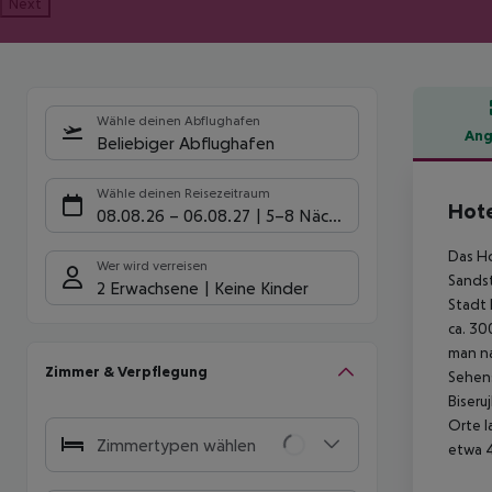
Next
Wähle deinen Abflughafen
Ang
Beliebiger Abflughafen
Hote
Wähle deinen Reisezeitraum
Hote
08.08.26
–
06.08.27
5-8 Nächte
Das Ho
Wer wird verreisen
Sandst
2 Erwachsene
Keine Kinder
Stadt 
ca. 30
man na
Zimmer & Verpflegung
Sehens
Biseru
Orte l
Zimmertypen wählen
etwa 4