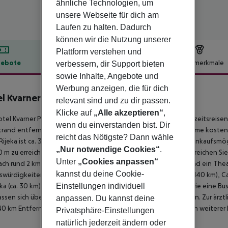
ähnliche Technologien, um
unsere Webseite für dich am
Laufen zu halten. Dadurch
können wir die Nutzung unserer
Plattform verstehen und
ebote
Hotelbeschreibung
Hotelmerkmale
verbessern, dir Support bieten
sowie Inhalte, Angebote und
lbeschreibung
Werbung anzeigen, die für dich
l Kvarner Palace
relevant sind und zu dir passen.
4
Klicke auf
„Alle akzeptieren“
,
tel Kvarner Palace ist speziell beliebt bei Naturisten und Hochzeitsreis
wenn du einverstanden bist. Dir
rand entfernt. Am Strand sind Sonnenliegen und Sonnenschirme kostenlos
reicht das Nötigste? Dann wähle
Rijeka ist ca. 35 km entfernt (Opatija ca. 45 km, Krk ca. 20 km). Einkaufs
„Nur notwendige Cookies“
.
0 m zu erreichen. Die nächstgelegenen Bars und Restaurants erreichen Si
Unter
„Cookies anpassen“
ch rund 2 km. Weitere Unterhaltungsangebote wie ein Kino und ein Theat
kannst du deine Cookie-
würdigkeiten sind vom Hotel aus erreichbar: Plitvice lakes (ca. 140 km), C
Einstellungen individuell
jka (ca. 30 km). Für Mobilität im Urlaub sorgen ein Taxistand sowie eine 
assen sich über den Bahnhof in rund 35 km Entfernung erreichen. Zur ärztl
anpassen. Du kannst deine
0 km Entfernung. Der Flughafen (RJK) ist ca. 25 km entfernt. Ein weiterer
Privatsphäre-Einstellungen
natürlich jederzeit ändern oder