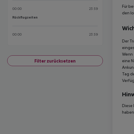
Für be
00:00
23:59
den lo
Rückflugzeiten
Rückflugzeiten
Wich
00:00
23:59
Der Tr
einges
Wenn d
Filter zurücksetzen
eine N
Ankunf
Tag de
Verfüg
Hinw
Diese 
haben,