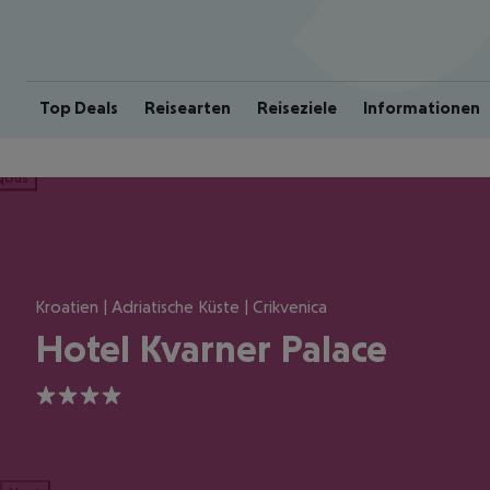
Top Deals
Reisearten
Reiseziele
Informationen
ious
Kroatien | Adriatische Küste | Crikvenica
Hotel Kvarner Palace
4