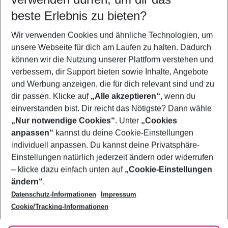
09.08.26
–
07.08.27
5-8 Nächte
beste Erlebnis zu bieten?
Wer wird verreisen
Wir verwenden Cookies und ähnliche Technologien, um
2 Erwachsene
Keine Kinder
unsere Webseite für dich am Laufen zu halten. Dadurch
können wir die Nutzung unserer Plattform verstehen und
Mehr Filter anzeigen
verbessern, dir Support bieten sowie Inhalte, Angebote
und Werbung anzeigen, die für dich relevant sind und zu
dir passen. Klicke auf
„Alle akzeptieren“
, wenn du
einverstanden bist. Dir reicht das Nötigste? Dann wähle
„Nur notwendige Cookies“
. Unter
„Cookies
anpassen“
kannst du deine Cookie-Einstellungen
Footer
Footer navigation
individuell anpassen. Du kannst deine Privatsphäre-
Über uns
Einstellungen natürlich jederzeit ändern oder widerrufen
AGB
– klicke dazu einfach unten auf
„Cookie-Einstellungen
Service & Hilfe
Bestpreisgarantie
ändern“
.
Datenschutz-Informationen
Impressum
Agenturbetreuung
Cookie-Einstellungen ändern
Folge uns
Barrierefreies Reisen
Cookie/Tracking-Informationen
Cookie-Richtlinie
Check-in
Datenschutz