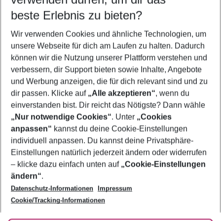
09.08.26
–
07.08.27
5-8 Nächte
beste Erlebnis zu bieten?
Wer wird verreisen
Wir verwenden Cookies und ähnliche Technologien, um
2 Erwachsene
Keine Kinder
unsere Webseite für dich am Laufen zu halten. Dadurch
können wir die Nutzung unserer Plattform verstehen und
Mehr Filter anzeigen
verbessern, dir Support bieten sowie Inhalte, Angebote
und Werbung anzeigen, die für dich relevant sind und zu
dir passen. Klicke auf
„Alle akzeptieren“
, wenn du
einverstanden bist. Dir reicht das Nötigste? Dann wähle
„Nur notwendige Cookies“
. Unter
„Cookies
anpassen“
kannst du deine Cookie-Einstellungen
Footer
Footer navigation
individuell anpassen. Du kannst deine Privatsphäre-
Über uns
Einstellungen natürlich jederzeit ändern oder widerrufen
AGB
– klicke dazu einfach unten auf
„Cookie-Einstellungen
Service & Hilfe
Bestpreisgarantie
ändern“
.
Datenschutz-Informationen
Impressum
Agenturbetreuung
Cookie-Einstellungen ändern
Folge uns
Barrierefreies Reisen
Cookie/Tracking-Informationen
Cookie-Richtlinie
Check-in
Datenschutz