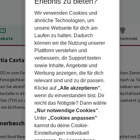
Erlebnis zu bieten?
Wir verwenden Cookies und
ähnliche Technologien, um
unsere Webseite für dich am
Laufen zu halten. Dadurch
ebote
Hotelbeschreibung
Hotelmerkmale
können wir die Nutzung unserer
lbeschreibung
Plattform verstehen und
verbessern, dir Support bieten
tia Cavtat
sowie Inhalte, Angebote und
5
Werbung anzeigen, die für dich
00 m vom Felsstrand entfernt gelegenes Hotel. Zum touristischen Zentrum 
fsmöglichkeiten liegen ca. 11 km vom Hotel, ein Supermarkt ist nach ca. 
relevant sind und zu dir passen.
hen Sie ebenfalls nach rund 1 km. Für Mobilität im Urlaub sorgen neben e
Klicke auf
„Alle akzeptieren“
,
testelle in etwa 1 km Entfernung. Zur ärztlichen Versorgung im Notfall b
wenn du einverstanden bist. Dir
fen (TIV) ist ca. 55 km entfernt. Zwischen Hotel und Flughafen verkehrt (
reicht das Nötigste? Dann wähle
 km Entfernung.
„Nur notwendige Cookies“
.
Unter
„Cookies anpassen“
merbeschreibung
kannst du deine Cookie-
Einstellungen individuell
 mit Kind New Classic Zimmer (Balkon): Die Zimmer sind ausgestattet mit