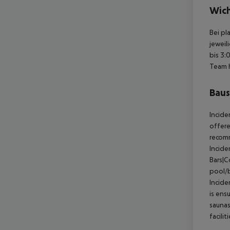
Wich
Bei pl
jeweil
bis 3:
Team 
Baus
Incide
offere
recom
Incide
Bars|C
pool/b
Incide
is ens
saunas
facili