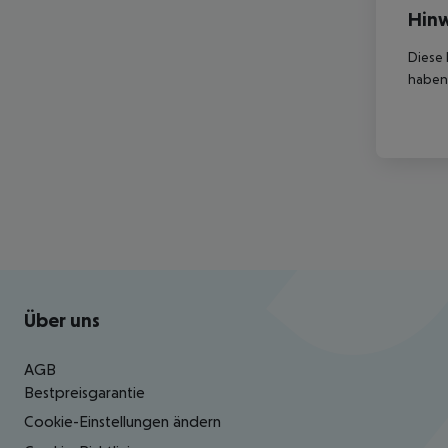
Hinw
Diese 
haben,
Footer
Footer navigation
Über uns
AGB
Bestpreisgarantie
Cookie-Einstellungen ändern