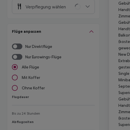
Gebühr
Verpflegung wählen
Handtü
Zimmer
Gebühr
Handtü
Flüge anpassen
Balkon
(koste
Nur Direktflüge
gewech
New De
Nur Eurowings-Flüge
Extrab
gesteu
Alle Flüge
Single
Mit Koffer
Miniba
Septem
Ohne Koffer
Superi
Flugdauer
Flugdauer
Gebühr
Handtü
Zimmer
Bis zu 24 Stunden
(koste
Abflugzeiten
Abflugzeiten
Superi