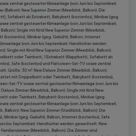
sowie zentral gesteuerter Klimaanlage (von Juni bis September).
r (Balkon): New Superior Zimmer (Meerblick, Balkon): Die
), Sofabett als Extrabett, Babybett (kostenlos), Minibar (geg.
sowie zentral gesteuerter Klimaanlage (von Juni bis September).
alkon): Single mit Kind New Superior Zimmer (Meerblick,
 (kostenlos), Minibar (geg. Gebühr), Balkon, Internet
 Klimaanlage (von Juni bis September). Handtücher werden
n): Single mit Kind New Superior Zimmer (Meerblick, Balkon):
elbett oder Twinbett, 1 Extrabett (Klappbett), Sofabett als
enlos), Safe (kostenlos) und Flatscreen-Sat-TV sowie zentral
lt. Größe: 30 m². New Deluxe Zimmer (Meerblick, Balkon):
stattet mit Doppelbett oder Twinbett, Babybett (kostenlos),
 akzeptieren
creen-Sat-TV sowie zentral gesteuerter Klimaanlage (von Juni bis
Deluxe Zimmer (Meerblick, Balkon): Single mit Kind New
bett oder Twinbett, Babybett (kostenlos), Minibar (geg.
sowie zentral gesteuerter Klimaanlage (von Juni bis September).
, Balkon): New Superior Zimmer (Stadtblick, Balkon): Die
 Minibar (geg. Gebühr), Balkon, Internet (kostenlos), Safe
 Juni bis September). Handtücher werden gewechselt. New
 Familienzimmer (Meerblick, Balkon): Die Zimmer sind