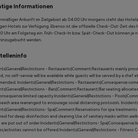
tige Informationen
anmäßiger Ankunft im Zielgebiet ab 04:00 Uhr morgens steht das Hotelz
igen Hotels zur Verfügung. Ebenso ist die offizielle Check-Out-Zeit des 
00 Uhr am Folgetag ein. Früh-Check-In bzw. Spät-Check-Out können je n
hinzugebucht werden.
telleninfo
nts|General|Restrictions - Restaurants|Comment:Restaurants mainly provid
d, no self-service will be available while guests will be served by a chef a
mended.
Incidents|General|Restrictions - Restaurants|Consequence:some f
nts|General|Restrictions - Bars|Comment:Restaurant/Bar seating allocated
onsequence:limited capacity
Incidents|General|Restrictions - Pools|Comm
each area rearranged to encourage social distancing protocols.
Incidents
nts|General|Restrictions- Spa|Comment:Reservations for spa treatments
ured for deep disinfection and cleaning Use of sanitary masks within we
 are put out of order
Incidents|General|Restrictions- Spa|Consequence:li
ties/activities cannot be offered
Incidents|General|Restrictions - Fitness 