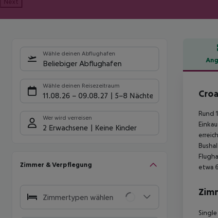
Next
Wähle deinen Abflughafen
Ang
Beliebiger Abflughafen
Hote
Wähle deinen Reisezeitraum
Croa
11.08.26
–
09.08.27
5-8 Nächte
Rund 1
Wer wird verreisen
Einkau
2 Erwachsene
Keine Kinder
erreic
Bushal
Flugha
Zimmer & Verpflegung
etwa 6
Zim
Zimmertypen wählen
Single