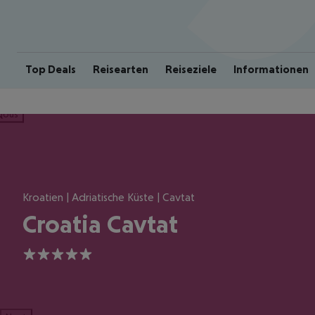
Top Deals
Reisearten
Reiseziele
Informationen
ious
Kroatien | Adriatische Küste | Cavtat
Croatia Cavtat
5