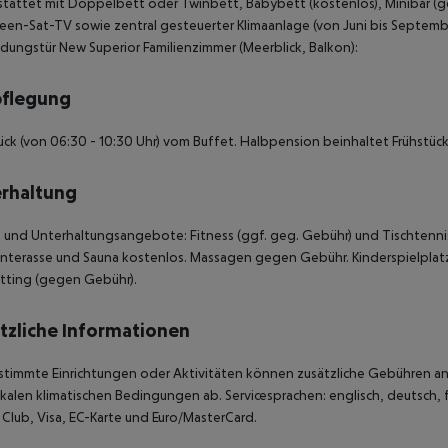
tattet mit Doppelbett oder Twinbett, Babybett (kostenlos), Minibar (geg
reen-Sat-TV sowie zentral gesteuerter Klimaanlage (von Juni bis Septem
dungstür New Superior Familienzimmer (Meerblick, Balkon):
pflegung
ück (von 06:30 - 10:30 Uhr) vom Buffet. Halbpension beinhaltet Frühstü
rhaltung
 und Unterhaltungsangebote: Fitness (ggf. geg. Gebühr) und Tischtennis 
terasse und Sauna kostenlos. Massagen gegen Gebühr. Kinderspielplatz. 
tting (gegen Gebühr).
tzliche Informationen
stimmte Einrichtungen oder Aktivitäten können zusätzliche Gebühren anf
kalen klimatischen Bedingungen ab. Servicesprachen: englisch, deutsch, fr
 Club, Visa, EC-Karte und Euro/MasterCard.