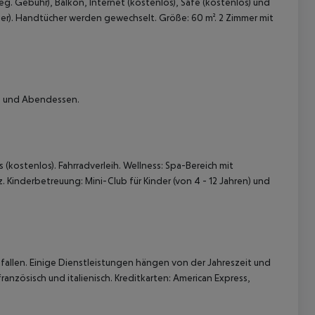
. Gebühr), Balkon, Internet (kostenlos), Safe (kostenlos) und
ber). Handtücher werden gewechselt. Größe: 60 m². 2 Zimmer mit
ck und Abendessen.
(kostenlos). Fahrradverleih. Wellness: Spa-Bereich mit
Kinderbetreuung: Mini-Club für Kinder (von 4 - 12 Jahren) und
allen. Einige Dienstleistungen hängen von der Jahreszeit und
anzösisch und italienisch. Kreditkarten: American Express,