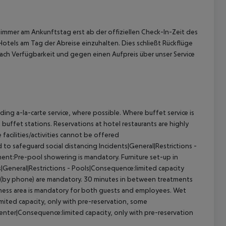
immer am Ankunftstag erst ab der offiziellen Check-In-Zeit des
Hotels am Tag der Abreise einzuhalten. Dies schließt Rückflüge
ach Verfügbarkeit und gegen einen Aufpreis über unser Service
ing a-la-carte service, where possible. Where buffet service is
t buffet stations. Reservations at hotel restaurants are highly
acilities/activities cannot be offered
 to safeguard social distancing
Incidents|General|Restrictions -
ent:Pre-pool showering is mandatory. Furniture set-up in
|General|Restrictions - Pools|Consequence:limited capacity
 (by phone) are mandatory. 30 minutes in between treatments
llness area is mandatory for both guests and employees. Wet
mited capacity, only with pre-reservation, some
Center|Consequence:limited capacity, only with pre-reservation