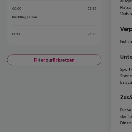
ausges
Flatsc
00:00
23:59
Verbin
Rückflugzeiten
Rückflugzeiten
Ver
00:00
23:59
Frühst
Unte
Filter zurücksetzen
Sport-
Sonnen
Babysi
Zusä
Für be
den lo
Diners