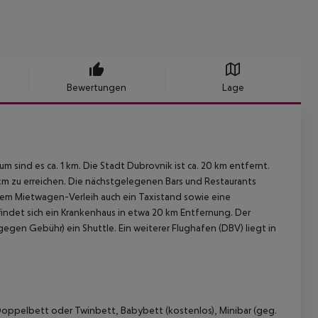
Bewertungen
Lage
sind es ca. 1 km. Die Stadt Dubrovnik ist ca. 20 km entfernt.
1 km zu erreichen. Die nächstgelegenen Bars und Restaurants
inem Mietwagen-Verleih auch ein Taxistand sowie eine
efindet sich ein Krankenhaus in etwa 20 km Entfernung. Der
gegen Gebühr) ein Shuttle. Ein weiterer Flughafen (DBV) liegt in
 Doppelbett oder Twinbett, Babybett (kostenlos), Minibar (geg.