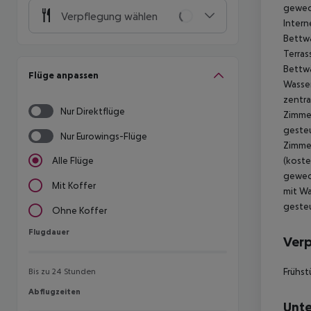
gewech
Verpflegung wählen
Intern
Bettwä
Terras
Bettwä
Flüge anpassen
Wasser
zentra
Nur Direktflüge
Zimmer
gesteu
Nur Eurowings-Flüge
Zimmer
(koste
Alle Flüge
gewech
Mit Koffer
mit Wa
gesteu
Ohne Koffer
Flugdauer
Flugdauer
Ver
Frühst
Bis zu 24 Stunden
Abflugzeiten
Abflugzeiten
Unte