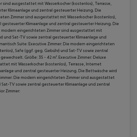
r sind ausgestattet mit Wasserkocher (kostenlos), Terrasse,
rter Klimaanlage und zentral gesteuerter Heizung. Die
teten Zimmer sind ausgestattet mit Wasserkocher (kostenlos),
al gesteuerter Klimaanlage und zentral gesteuerter Heizung. Die
ie modern eingerichteten Zimmer sind ausgestattet mit
hr) und Sat-TV sowie zentral gesteuerter Klimaanlage und
omantisch Suite: Executive Zimmer: Die modern eingerichteten
tenlos), Safe (ggf. geg. Gebühr) und Sat-TV sowie zentral
gewechselt. Größe: 35 - 42 m². Executive Zimmer: Deluxe
ttet mit Wasserkocher (kostenlos), Terrasse, Internet
 akzeptieren
maanlage und zentral gesteuerter Heizung. Die Bettwäsche wird
r Zimmer: Die modern eingerichteten Zimmer sind ausgestattet
d Sat-TV sowie zentral gesteuerter Klimaanlage und zentral
ior Zimmer: