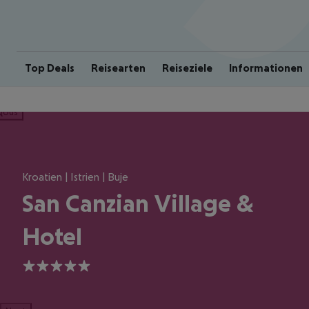
Top Deals
Reisearten
Reiseziele
Informationen
ious
Kroatien | Istrien | Buje
San Canzian Village &
Hotel
5