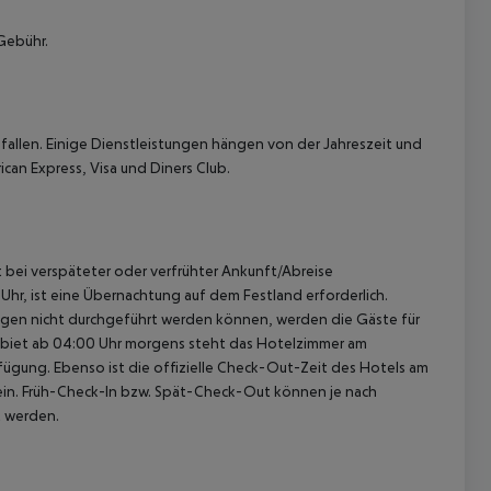
Gebühr.
allen. Einige Dienstleistungen hängen von der Jahreszeit und
can Express, Visa und Diners Club.
st bei verspäteter oder verfrühter Ankunft/Abreise
hr, ist eine Übernachtung auf dem Festland erforderlich.
ügen nicht durchgeführt werden können, werden die Gäste für
gebiet ab 04:00 Uhr morgens steht das Hotelzimmer am
rfügung. Ebenso ist die offizielle Check-Out-Zeit des Hotels am
g ein. Früh-Check-In bzw. Spät-Check-Out können je nach
t werden.