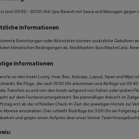
ss (von 09:00 - 20:00 Uhr): Spa-Bereich mit Sauna und Massagen gegen 
tzliche Informationen
stimmte Einrichtungen oder Aktivitäten können zusätzliche Gebühren anf
kalen klimatischen Bedingungen ab. Kreditkarten: Euro/MasterCard, Ameri
tige Informationen
ansfer zu den Inseln Losinj, Hvar, Brac, Kolocep, Lopud, Sipan und Mljet i
chränkt. Bei Flüge, die nach 19:00 Uhr ankommen und Abflüge vor 09:40 U
ie Transfers zu und von den Inseln aufgrund von frühen oder späten Fl
acht auf dem Festland untergebracht. Bei planmäßiger Ankunft im Ziel
tstag erst ab der offiziellen Check-In-Zeit des jeweiligen Hotels zur Ve
r Abreise einzuhalten. Dies schließt Rückflüge bis 3:00 Uhr am Folgeta
barkeit und gegen einen Aufpreis über unser Service Team hinzugebuch
eis: