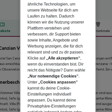
ähnliche Technologien, um
unsere Webseite für dich am
Laufen zu halten. Dadurch
können wir die Nutzung unserer
Plattform verstehen und
ebote
Hotelbeschreibung
Hotelmerkmale
verbessern, dir Support bieten
lbeschreibung
sowie Inhalte, Angebote und
Werbung anzeigen, die für dich
Canzian Village & Hotel
relevant sind und zu dir passen.
5
Klicke auf
„Alle akzeptieren“
,
tel San Canzian Village & Hotel befindet sich ca. 5 km von Groznjan en
aus erreichbar: Groznjan - Hilltop village of artists (ca. 5 km), Parenzana -
wenn du einverstanden bist. Dir
n Observatory (ca. 20 km). Der Flughafen (PUY) ist ca. 80 km entfernt. Ein
reicht das Nötigste? Dann wähle
„Nur notwendige Cookies“
.
merbeschreibung
Unter
„Cookies anpassen“
kannst du deine Cookie-
afzimmer Villa (Privater Pool): Die modern eingerichteten Zimmer sind au
Einstellungen individuell
nlos), Safe (ggf. geg. Gebühr) und Sat-TV sowie zentral gesteuerter Kli
anpassen. Du kannst deine
selt. Villa (Privater Pool): Die modern eingerichteten Zimmer sind ausge
Privatsphäre-Einstellungen
nlos), Safe (ggf. geg. Gebühr) und Sat-TV sowie zentral gesteuerter Kli