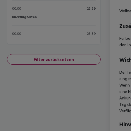
00:00
23:59
Wellne
Rückflugzeiten
Rückflugzeiten
Zusä
00:00
23:59
Für be
den lo
Wich
Filter zurücksetzen
Der Tr
einges
Wenn d
eine N
Ankunf
Tag de
Verfüg
Hinw