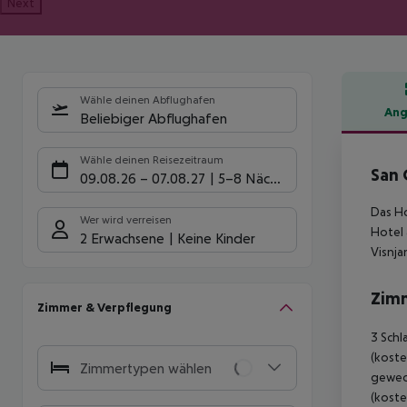
Next
Wähle deinen Abflughafen
Ang
Beliebiger Abflughafen
Hote
Wähle deinen Reisezeitraum
San 
09.08.26
–
07.08.27
5-8 Nächte
Das Ho
Wer wird verreisen
Hotel 
2 Erwachsene
Keine Kinder
Visnja
Zim
Zimmer & Verpflegung
3 Schl
(koste
Zimmertypen wählen
gewech
(koste