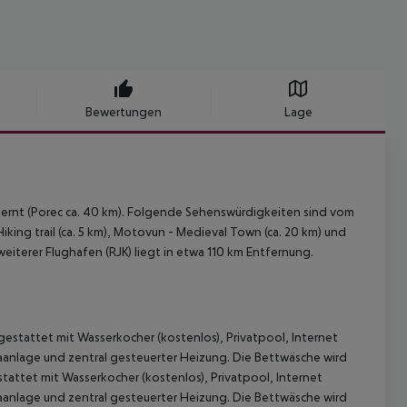
Bewertungen
Lage
tfernt (Porec ca. 40 km). Folgende Sehenswürdigkeiten sind vom
 Hiking trail (ca. 5 km), Motovun - Medieval Town (ca. 20 km) und
 weiterer Flughafen (RJK) liegt in etwa 110 km Entfernung.
sgestattet mit Wasserkocher (kostenlos), Privatpool, Internet
maanlage und zentral gesteuerter Heizung. Die Bettwäsche wird
stattet mit Wasserkocher (kostenlos), Privatpool, Internet
maanlage und zentral gesteuerter Heizung. Die Bettwäsche wird