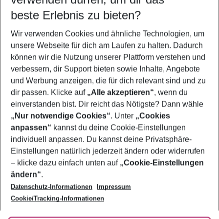
10.08.26
–
08.08.27
5-8 Nächte
beste Erlebnis zu bieten?
Wer wird verreisen
Wir verwenden Cookies und ähnliche Technologien, um
2 Erwachsene
Keine Kinder
unsere Webseite für dich am Laufen zu halten. Dadurch
können wir die Nutzung unserer Plattform verstehen und
Mehr Filter anzeigen
verbessern, dir Support bieten sowie Inhalte, Angebote
und Werbung anzeigen, die für dich relevant sind und zu
dir passen. Klicke auf
„Alle akzeptieren“
, wenn du
einverstanden bist. Dir reicht das Nötigste? Dann wähle
„Nur notwendige Cookies“
. Unter
„Cookies
anpassen“
kannst du deine Cookie-Einstellungen
Footer
Footer navigation
individuell anpassen. Du kannst deine Privatsphäre-
Über uns
Einstellungen natürlich jederzeit ändern oder widerrufen
AGB
– klicke dazu einfach unten auf
„Cookie-Einstellungen
Service & Hilfe
Bestpreisgarantie
ändern“
.
Datenschutz-Informationen
Impressum
Agenturbetreuung
Cookie-Einstellungen ändern
Folge uns
Barrierefreies Reisen
Cookie/Tracking-Informationen
Cookie-Richtlinie
Check-in
Datenschutz