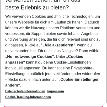
11.08.26
–
09.08.27
5-8 Nächte
beste Erlebnis zu bieten?
Wer wird verreisen
Wir verwenden Cookies und ähnliche Technologien, um
2 Erwachsene
Keine Kinder
unsere Webseite für dich am Laufen zu halten. Dadurch
können wir die Nutzung unserer Plattform verstehen und
Mehr Filter anzeigen
verbessern, dir Support bieten sowie Inhalte, Angebote
und Werbung anzeigen, die für dich relevant sind und zu
dir passen. Klicke auf
„Alle akzeptieren“
, wenn du
einverstanden bist. Dir reicht das Nötigste? Dann wähle
„Nur notwendige Cookies“
. Unter
„Cookies
anpassen“
kannst du deine Cookie-Einstellungen
Footer
Footer navigation
individuell anpassen. Du kannst deine Privatsphäre-
Über uns
Einstellungen natürlich jederzeit ändern oder widerrufen
AGB
– klicke dazu einfach unten auf
„Cookie-Einstellungen
Service & Hilfe
Bestpreisgarantie
ändern“
.
Datenschutz-Informationen
Impressum
Agenturbetreuung
Cookie-Einstellungen ändern
Folge uns
Barrierefreies Reisen
Cookie/Tracking-Informationen
Cookie-Richtlinie
Check-in
Datenschutz