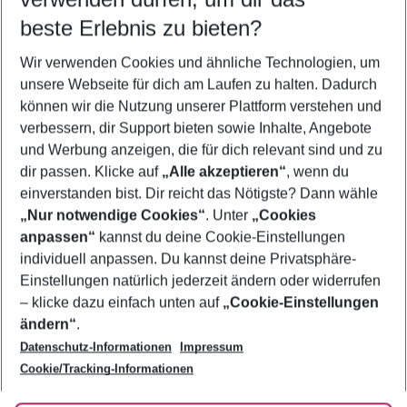
11.08.26
–
09.08.27
5-8 Nächte
beste Erlebnis zu bieten?
Wer wird verreisen
Wir verwenden Cookies und ähnliche Technologien, um
2 Erwachsene
Keine Kinder
unsere Webseite für dich am Laufen zu halten. Dadurch
können wir die Nutzung unserer Plattform verstehen und
Mehr Filter anzeigen
verbessern, dir Support bieten sowie Inhalte, Angebote
und Werbung anzeigen, die für dich relevant sind und zu
dir passen. Klicke auf
„Alle akzeptieren“
, wenn du
einverstanden bist. Dir reicht das Nötigste? Dann wähle
„Nur notwendige Cookies“
. Unter
„Cookies
anpassen“
kannst du deine Cookie-Einstellungen
Footer
Footer navigation
individuell anpassen. Du kannst deine Privatsphäre-
Über uns
Einstellungen natürlich jederzeit ändern oder widerrufen
AGB
– klicke dazu einfach unten auf
„Cookie-Einstellungen
Service & Hilfe
Bestpreisgarantie
ändern“
.
Datenschutz-Informationen
Impressum
Agenturbetreuung
Cookie-Einstellungen ändern
Folge uns
Barrierefreies Reisen
Cookie/Tracking-Informationen
Cookie-Richtlinie
Check-in
Datenschutz