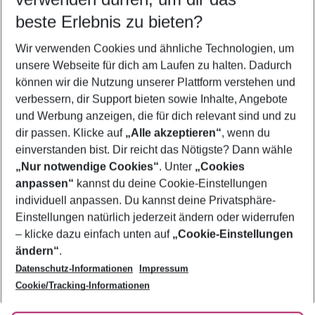
09.08.26
–
07.08.27
5-8 Nächte
beste Erlebnis zu bieten?
Wer wird verreisen
Wir verwenden Cookies und ähnliche Technologien, um
2 Erwachsene
Keine Kinder
unsere Webseite für dich am Laufen zu halten. Dadurch
können wir die Nutzung unserer Plattform verstehen und
Mehr Filter anzeigen
verbessern, dir Support bieten sowie Inhalte, Angebote
und Werbung anzeigen, die für dich relevant sind und zu
dir passen. Klicke auf
„Alle akzeptieren“
, wenn du
einverstanden bist. Dir reicht das Nötigste? Dann wähle
„Nur notwendige Cookies“
. Unter
„Cookies
anpassen“
kannst du deine Cookie-Einstellungen
Footer
Footer navigation
individuell anpassen. Du kannst deine Privatsphäre-
Über uns
Einstellungen natürlich jederzeit ändern oder widerrufen
AGB
– klicke dazu einfach unten auf
„Cookie-Einstellungen
Service & Hilfe
Bestpreisgarantie
ändern“
.
Datenschutz-Informationen
Impressum
Agenturbetreuung
Cookie-Einstellungen ändern
Folge uns
Barrierefreies Reisen
Cookie/Tracking-Informationen
Cookie-Richtlinie
Check-in
Datenschutz