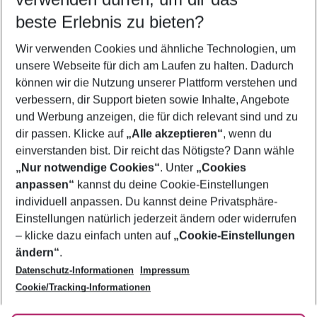
09.08.26
–
07.08.27
5-8 Nächte
beste Erlebnis zu bieten?
Wer wird verreisen
Wir verwenden Cookies und ähnliche Technologien, um
2 Erwachsene
Keine Kinder
unsere Webseite für dich am Laufen zu halten. Dadurch
können wir die Nutzung unserer Plattform verstehen und
Mehr Filter anzeigen
verbessern, dir Support bieten sowie Inhalte, Angebote
und Werbung anzeigen, die für dich relevant sind und zu
dir passen. Klicke auf
„Alle akzeptieren“
, wenn du
einverstanden bist. Dir reicht das Nötigste? Dann wähle
„Nur notwendige Cookies“
. Unter
„Cookies
anpassen“
kannst du deine Cookie-Einstellungen
Footer
Footer navigation
individuell anpassen. Du kannst deine Privatsphäre-
Über uns
Einstellungen natürlich jederzeit ändern oder widerrufen
AGB
– klicke dazu einfach unten auf
„Cookie-Einstellungen
Service & Hilfe
Bestpreisgarantie
ändern“
.
Datenschutz-Informationen
Impressum
Agenturbetreuung
Cookie-Einstellungen ändern
Folge uns
Barrierefreies Reisen
Cookie/Tracking-Informationen
Cookie-Richtlinie
Check-in
Datenschutz