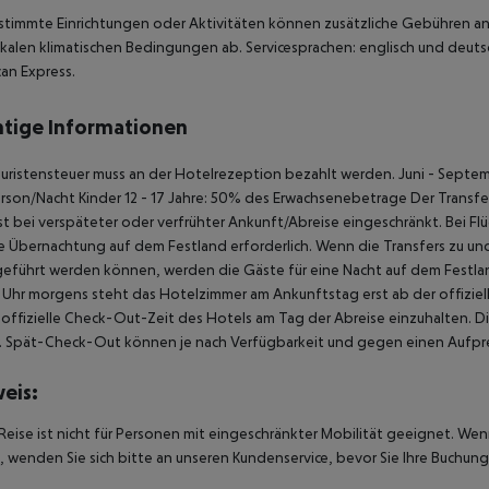
stimmte Einrichtungen oder Aktivitäten können zusätzliche Gebühren anf
kalen klimatischen Bedingungen ab. Servicesprachen: englisch und deutsc
an Express.
tige Informationen
uristensteuer muss an der Hotelrezeption bezahlt werden. Juni - Septem
rson/Nacht Kinder 12 - 17 Jahre: 50% des Erwachsenebetrage Der Transfer 
ist bei verspäteter oder verfrühter Ankunft/Abreise eingeschränkt. Bei 
ne Übernachtung auf dem Festland erforderlich. Wenn die Transfers zu u
eführt werden können, werden die Gäste für eine Nacht auf dem Festlan
Uhr morgens steht das Hotelzimmer am Ankunftstag erst ab der offiziel
e offizielle Check-Out-Zeit des Hotels am Tag der Abreise einzuhalten. D
. Spät-Check-Out können je nach Verfügbarkeit und gegen einen Aufpre
eis:
Reise ist nicht für Personen mit eingeschränkter Mobilität geeignet. We
 wenden Sie sich bitte an unseren Kundenservice, bevor Sie Ihre Buchung