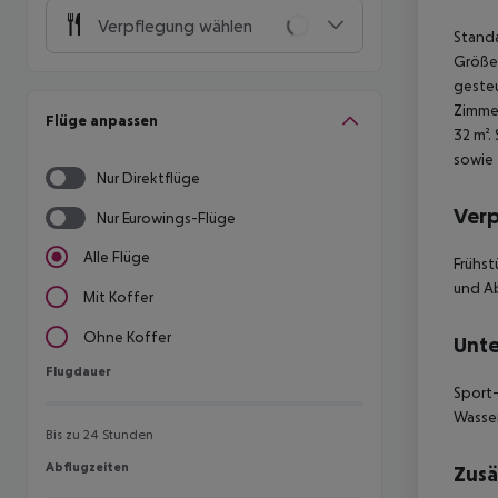
Verpflegung wählen
Standa
Größe:
gesteu
Zimmer
Flüge anpassen
32 m².
sowie 
Nur Direktflüge
Ver
Nur Eurowings-Flüge
Alle Flüge
Frühst
und A
Mit Koffer
Ohne Koffer
Unte
Flugdauer
Flugdauer
Sport-
Wasser
Bis zu 24 Stunden
Abflugzeiten
Abflugzeiten
Zusä