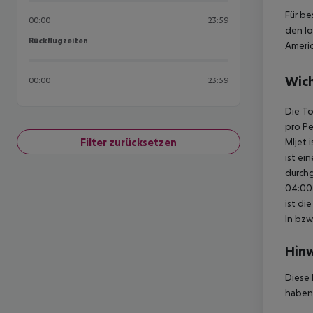
Für be
00:00
23:59
den lo
Rückflugzeiten
Rückflugzeiten
Americ
Wich
00:00
23:59
Die To
pro Pe
Filter zurücksetzen
Mljet 
ist ei
durchg
04:00 
ist di
In bzw
Hinw
Diese 
haben,