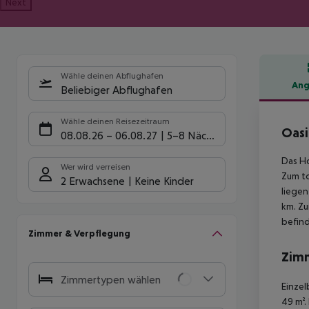
Next
Wähle deinen Abflughafen
Ang
Beliebiger Abflughafen
Hote
Wähle deinen Reisezeitraum
Oasi
08.08.26
–
06.08.27
5-8 Nächte
Das Ho
Wer wird verreisen
Zum to
2 Erwachsene
Keine Kinder
liegen
km. Zu
befind
Zimmer & Verpflegung
Zim
Zimmertypen wählen
Einzel
49 m².