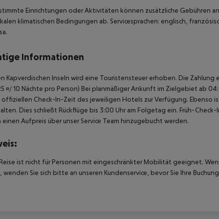
stimmte Einrichtungen oder Aktivitäten können zusätzliche Gebühren anf
kalen klimatischen Bedingungen ab. Servicesprachen: englisch, französisc
sa.
tige Informationen
n Kapverdischen Inseln wird eine Touristensteuer erhoben. Die Zahlung er
25 ¤/ 10 Nächte pro Person) Bei planmäßiger Ankunft im Zielgebiet ab 
 offiziellen Check-In-Zeit des jeweiligen Hotels zur Verfügung. Ebenso i
alten. Dies schließt Rückflüge bis 3:00 Uhr am Folgetag ein. Früh-Chec
einen Aufpreis über unser Service Team hinzugebucht werden.
eis:
Reise ist nicht für Personen mit eingeschränkter Mobilität geeignet. We
 wenden Sie sich bitte an unseren Kundenservice, bevor Sie Ihre Buchung