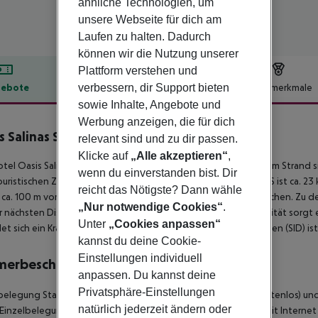
ähnliche Technologien, um
unsere Webseite für dich am
Laufen zu halten. Dadurch
können wir die Nutzung unserer
Plattform verstehen und
verbessern, dir Support bieten
ebote
Hotelbeschreibung
Hotelmerkmale
sowie Inhalte, Angebote und
lbeschreibung
Werbung anzeigen, die für dich
s Salinas Sea
relevant sind und zu dir passen.
5
Klicke auf
„Alle akzeptieren“
,
tel Oasis Salinas Sea liegt direkt am Sandstrand Santa Maria. Am Stran
wenn du einverstanden bist. Dir
uristischen Zentrum sind es nur ca. 100 m. Die Stadt ESPARGOS ist ca. 2
reicht das Nötigste? Dann wähle
 ca. 100 m vom Hotel, ein Supermarkt ist nach ca. 150 m zu erreichen. Zu
„Nur notwendige Cookies“
.
r nächsten Diskothek gelangt man nach rund 150 km. Für Mobilität sorgt ei
Unter
„Cookies anpassen“
et sich ein Krankenhaus in etwa 23 km Entfernung. Der Flughafen (SID) ist
kannst du deine Cookie-
Einstellungen individuell
merbeschreibung
anpassen. Du kannst deine
Privatsphäre-Einstellungen
belegung Standard Zimmer: Mit Internet (kostenlos), Safe (kostenlos) und
natürlich jederzeit ändern oder
 Einzelbelegung Standard Zimmer: Doppel Standard Zimmer: Mit Internet (