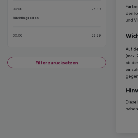
Für be
00:00
23:59
den lo
Rückflugzeiten
Rückflugzeiten
und Vi
Wich
00:00
23:59
Auf de
(max. 
Filter zurücksetzen
ab der
einzuh
gegen 
Hinw
Diese 
haben,