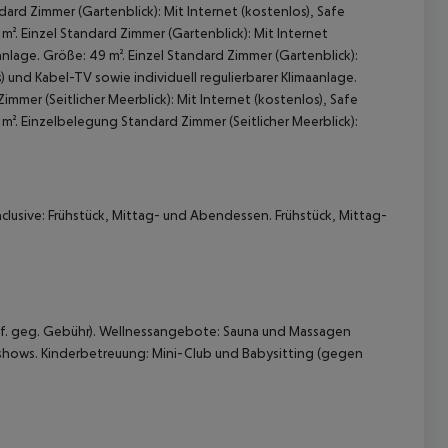
ard Zimmer (Gartenblick): Mit Internet (kostenlos), Safe
m². Einzel Standard Zimmer (Gartenblick): Mit Internet
anlage. Größe: 49 m². Einzel Standard Zimmer (Gartenblick):
s) und Kabel-TV sowie individuell regulierbarer Klimaanlage.
mmer (Seitlicher Meerblick): Mit Internet (kostenlos), Safe
 m². Einzelbelegung Standard Zimmer (Seitlicher Meerblick):
 akzeptieren
clusive: Frühstück, Mittag- und Abendessen. Frühstück, Mittag-
ggf. geg. Gebühr). Wellnessangebote: Sauna und Massagen
hows. Kinderbetreuung: Mini-Club und Babysitting (gegen