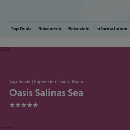
Top Deals
Reisearten
Reiseziele
Informationen
ious
Kap Verde | Kapverden | Santa Maria
Oasis Salinas Sea
5