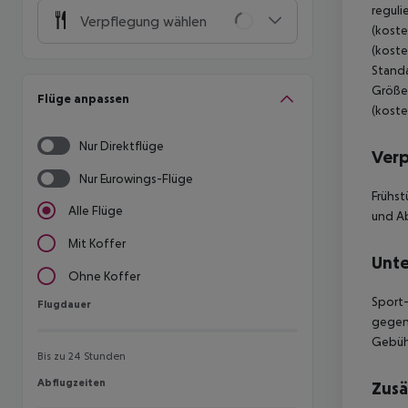
reguli
Verpflegung wählen
(koste
(koste
Standa
Größe:
Flüge anpassen
(koste
Nur Direktflüge
Ver
Nur Eurowings-Flüge
Frühst
Alle Flüge
und Ab
Mit Koffer
Unte
Ohne Koffer
Sport-
Flugdauer
Flugdauer
gegen
Gebühr
Bis zu 24 Stunden
Abflugzeiten
Abflugzeiten
Zusä