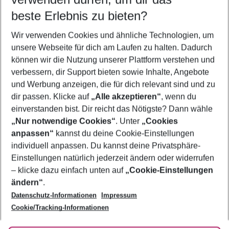
08.08.26
–
06.08.27
5-8 Nächte
beste Erlebnis zu bieten?
Wer wird verreisen
Wir verwenden Cookies und ähnliche Technologien, um
2 Erwachsene
Keine Kinder
unsere Webseite für dich am Laufen zu halten. Dadurch
können wir die Nutzung unserer Plattform verstehen und
Mehr Filter anzeigen
verbessern, dir Support bieten sowie Inhalte, Angebote
und Werbung anzeigen, die für dich relevant sind und zu
dir passen. Klicke auf
„Alle akzeptieren“
, wenn du
einverstanden bist. Dir reicht das Nötigste? Dann wähle
„Nur notwendige Cookies“
. Unter
„Cookies
anpassen“
kannst du deine Cookie-Einstellungen
Footer
Footer navigation
individuell anpassen. Du kannst deine Privatsphäre-
Über uns
Einstellungen natürlich jederzeit ändern oder widerrufen
AGB
– klicke dazu einfach unten auf
„Cookie-Einstellungen
Service & Hilfe
Bestpreisgarantie
ändern“
.
Datenschutz-Informationen
Impressum
Agenturbetreuung
Cookie-Einstellungen ändern
Folge uns
Barrierefreies Reisen
Cookie/Tracking-Informationen
Cookie-Richtlinie
Check-in
Datenschutz