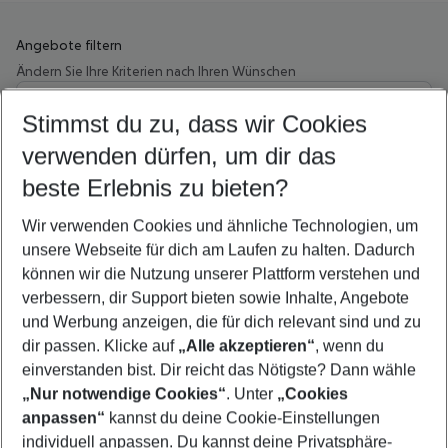
Angebote filtern
Ändern Sie Ihre Kriterien nach Ihren Wünschen
Wähle deinen Abflughafen
Beliebiger Abflughafen
Stimmst du zu, dass wir Cookies
verwenden dürfen, um dir das
Wähle deinen Reisezeitraum
11.08.26
–
09.08.27
5-8 Nächte
beste Erlebnis zu bieten?
Wer wird verreisen
Wir verwenden Cookies und ähnliche Technologien, um
2 Erwachsene
Keine Kinder
unsere Webseite für dich am Laufen zu halten. Dadurch
können wir die Nutzung unserer Plattform verstehen und
Mehr Filter anzeigen
verbessern, dir Support bieten sowie Inhalte, Angebote
und Werbung anzeigen, die für dich relevant sind und zu
dir passen. Klicke auf
„Alle akzeptieren“
, wenn du
einverstanden bist. Dir reicht das Nötigste? Dann wähle
„Nur notwendige Cookies“
. Unter
„Cookies
anpassen“
kannst du deine Cookie-Einstellungen
Footer
Footer navigation
individuell anpassen. Du kannst deine Privatsphäre-