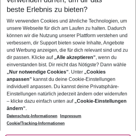
11.08.26
–
09.08.27
5-8 Nächte
beste Erlebnis zu bieten?
Wer wird verreisen
Wir verwenden Cookies und ähnliche Technologien, um
2 Erwachsene
Keine Kinder
unsere Webseite für dich am Laufen zu halten. Dadurch
können wir die Nutzung unserer Plattform verstehen und
Mehr Filter anzeigen
verbessern, dir Support bieten sowie Inhalte, Angebote
und Werbung anzeigen, die für dich relevant sind und zu
dir passen. Klicke auf
„Alle akzeptieren“
, wenn du
einverstanden bist. Dir reicht das Nötigste? Dann wähle
„Nur notwendige Cookies“
. Unter
„Cookies
anpassen“
kannst du deine Cookie-Einstellungen
Footer
Footer navigation
individuell anpassen. Du kannst deine Privatsphäre-
Über uns
Einstellungen natürlich jederzeit ändern oder widerrufen
AGB
– klicke dazu einfach unten auf
„Cookie-Einstellungen
Service & Hilfe
Bestpreisgarantie
ändern“
.
Datenschutz-Informationen
Impressum
Agenturbetreuung
Cookie-Einstellungen ändern
Folge uns
Barrierefreies Reisen
Cookie/Tracking-Informationen
Cookie-Richtlinie
Check-in
Datenschutz