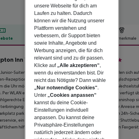
unsere Webseite für dich am
Laufen zu halten. Dadurch
können wir die Nutzung unserer
Plattform verstehen und
verbessern, dir Support bieten
ebote
Hotelbeschreibung
Hotelmerkmale
sowie Inhalte, Angebote und
lbeschreibung
Werbung anzeigen, die für dich
relevant sind und zu dir passen.
ton Inn Vancouver Airport/Richmond
Klicke auf
„Alle akzeptieren“
,
3
 Junior-Suiten, die 109 Einzel- und die 54 Doppelzimmer verteilen sich au
wenn du einverstanden bist. Dir
n-Rezeption im Empfangsbereich werden die Gäste vom englischsprachig
reicht das Nötigste? Dann wähle
m die Uhr möglich. Eine Gepäckaufbewahrung, ein Safe, eine Wechselst
„Nur notwendige Cookies“
.
. Per WLAN erhalten die Gäste Zugang zum Internet. Das Haus verfügt 
Unter
„Cookies anpassen“
uhlgerechte Einrichtungen sind vorhanden. Neben einem Souvenirshop si
kannst du deine Cookie-
terbringung zählen ein TV-Raum und ein Spielzimmer. Bei einer Anreise 
Einstellungen individuell
rkplatz parken. Unter den weiteren Leistungen finden sich ein 24h-Siche
anpassen. Du kannst deine
erservice, ein Zimmerservice, ein Wäscheservice und ein eigener Shuttleb
Privatsphäre-Einstellungen
ftlichem hilft das Business-Center gerne weiter und bietet ein Faxgerät
natürlich jederzeit ändern oder