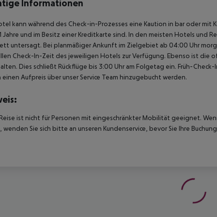
tige Informationen
tel kann während des Check-in-Prozesses eine Kaution in bar oder mit 
1 Jahre und im Besitz einer Kreditkarte sind. In den meisten Hotels und 
tt untersagt. Bei planmäßiger Ankunft im Zielgebiet ab 04:00 Uhr mor
ellen Check-In-Zeit des jeweiligen Hotels zur Verfügung. Ebenso ist die 
alten. Dies schließt Rückflüge bis 3:00 Uhr am Folgetag ein. Früh-Chec
einen Aufpreis über unser Service Team hinzugebucht werden.
eis:
Reise ist nicht für Personen mit eingeschränkter Mobilität geeignet. We
 wenden Sie sich bitte an unseren Kundenservice, bevor Sie Ihre Buchung