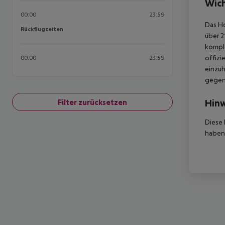
Wich
00:00
23:59
Das Ho
Rückflugzeiten
Rückflugzeiten
über 2
komple
offizi
00:00
23:59
einzuh
gegen 
Hinw
Filter zurücksetzen
Diese 
haben,