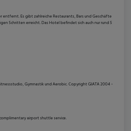
r entfernt. Es gibt zahlreiche Restaurants, Bars und Geschäfte
n Schritten erreicht. Das Hotel befindet sich auch nur rund 5
 akzeptieren
Fitnessstudio, Gymnastik und Aerobic. Copyright GIATA 2004 -
complimentary airport shuttle service.