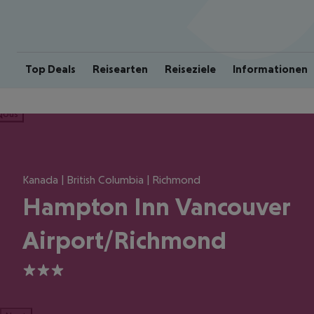
Top Deals
Reisearten
Reiseziele
Informationen
ious
Kanada | British Columbia | Richmond
Hampton Inn Vancouver
Airport/Richmond
3