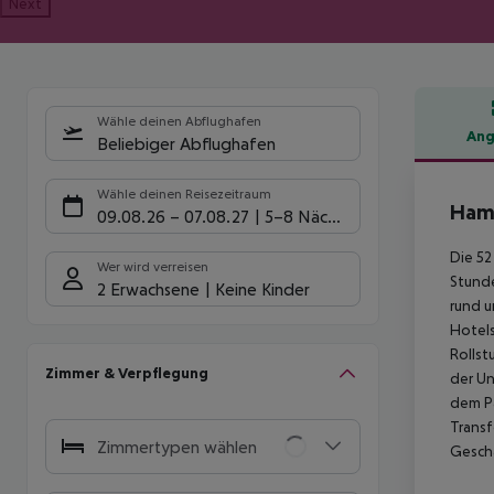
Next
Wähle deinen Abflughafen
Ang
Beliebiger Abflughafen
Hote
Wähle deinen Reisezeitraum
Hamp
09.08.26
–
07.08.27
5-8 Nächte
Die 52
Wer wird verreisen
Stunde
2 Erwachsene
Keine Kinder
rund u
Hotels
Rollst
Zimmer & Verpflegung
der Un
dem Pa
Transf
Zimmertypen wählen
Geschä