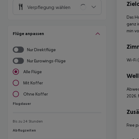
Ziel
Verpflegung wählen
Das Ho
ganz i
min vo
Flüge anpassen
Zim
Nur Direktflüge
Wi-Fi 
Nur Eurowings-Flüge
Alle Flüge
Well
Mit Koffer
Abwech
Ohne Koffer
2026. 
Flugdauer
Flugdauer
Zusä
Bis zu 24 Stunden
Free p
Abflugzeiten
Abflugzeiten