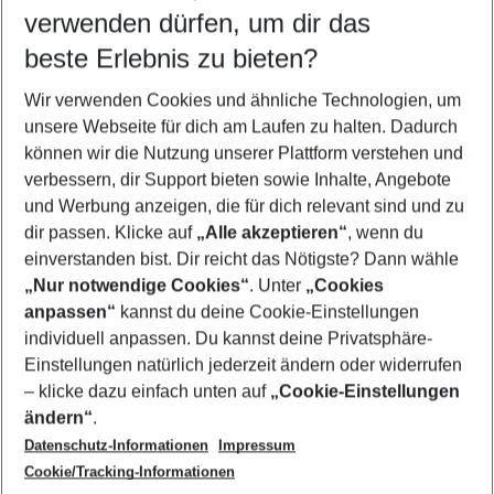
verwenden dürfen, um dir das
Wähle deinen Reisezeitraum
11.08.26
–
09.08.27
5-8 Nächte
beste Erlebnis zu bieten?
Wer wird verreisen
Wir verwenden Cookies und ähnliche Technologien, um
2 Erwachsene
Keine Kinder
unsere Webseite für dich am Laufen zu halten. Dadurch
können wir die Nutzung unserer Plattform verstehen und
Mehr Filter anzeigen
verbessern, dir Support bieten sowie Inhalte, Angebote
und Werbung anzeigen, die für dich relevant sind und zu
dir passen. Klicke auf
„Alle akzeptieren“
, wenn du
einverstanden bist. Dir reicht das Nötigste? Dann wähle
„Nur notwendige Cookies“
. Unter
„Cookies
anpassen“
kannst du deine Cookie-Einstellungen
Footer
Footer navigation
individuell anpassen. Du kannst deine Privatsphäre-
Über uns
Einstellungen natürlich jederzeit ändern oder widerrufen
AGB
– klicke dazu einfach unten auf
„Cookie-Einstellungen
Service & Hilfe
Bestpreisgarantie
ändern“
.
Datenschutz-Informationen
Impressum
Agenturbetreuung
Cookie-Einstellungen ändern
Folge uns
Barrierefreies Reisen
Cookie/Tracking-Informationen
Cookie-Richtlinie