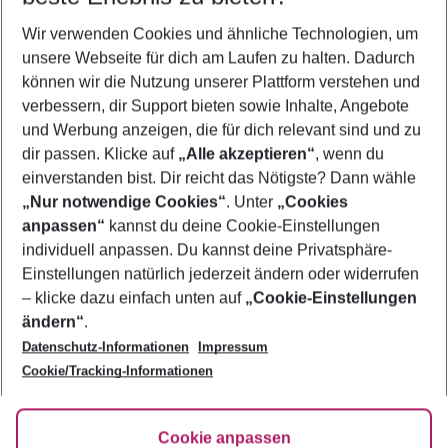
Wer wird verreisen
Wir verwenden Cookies und ähnliche Technologien, um
2 Erwachsene
Keine Kinder
unsere Webseite für dich am Laufen zu halten. Dadurch
können wir die Nutzung unserer Plattform verstehen und
Mehr Filter anzeigen
verbessern, dir Support bieten sowie Inhalte, Angebote
und Werbung anzeigen, die für dich relevant sind und zu
dir passen. Klicke auf
„Alle akzeptieren“
, wenn du
einverstanden bist. Dir reicht das Nötigste? Dann wähle
„Nur notwendige Cookies“
. Unter
„Cookies
anpassen“
kannst du deine Cookie-Einstellungen
Footer
Footer navigation
individuell anpassen. Du kannst deine Privatsphäre-
Über uns
Einstellungen natürlich jederzeit ändern oder widerrufen
AGB
– klicke dazu einfach unten auf
„Cookie-Einstellungen
Service & Hilfe
Bestpreisgarantie
ändern“
.
Datenschutz-Informationen
Impressum
Agenturbetreuung
Cookie-Einstellungen ändern
Folge uns
Barrierefreies Reisen
Cookie/Tracking-Informationen
Cookie-Richtlinie
Check-in
Datenschutz
FAQ
Fakten
Cookie anpassen
HanseMerkur Reiseversicherung
Flexibel buchen