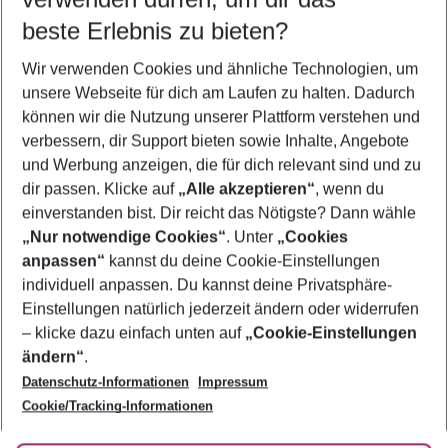
10.08.26
–
08.08.27
5-8 Nächte
beste Erlebnis zu bieten?
Wer wird verreisen
Wir verwenden Cookies und ähnliche Technologien, um
2 Erwachsene
Keine Kinder
unsere Webseite für dich am Laufen zu halten. Dadurch
können wir die Nutzung unserer Plattform verstehen und
Mehr Filter anzeigen
verbessern, dir Support bieten sowie Inhalte, Angebote
und Werbung anzeigen, die für dich relevant sind und zu
dir passen. Klicke auf
„Alle akzeptieren“
, wenn du
einverstanden bist. Dir reicht das Nötigste? Dann wähle
„Nur notwendige Cookies“
. Unter
„Cookies
anpassen“
kannst du deine Cookie-Einstellungen
Footer
Footer navigation
individuell anpassen. Du kannst deine Privatsphäre-
Über uns
Einstellungen natürlich jederzeit ändern oder widerrufen
AGB
– klicke dazu einfach unten auf
„Cookie-Einstellungen
Service & Hilfe
Bestpreisgarantie
ändern“
.
Datenschutz-Informationen
Impressum
Agenturbetreuung
Cookie-Einstellungen ändern
Folge uns
Barrierefreies Reisen
Cookie/Tracking-Informationen
Cookie-Richtlinie
Check-in
Datenschutz