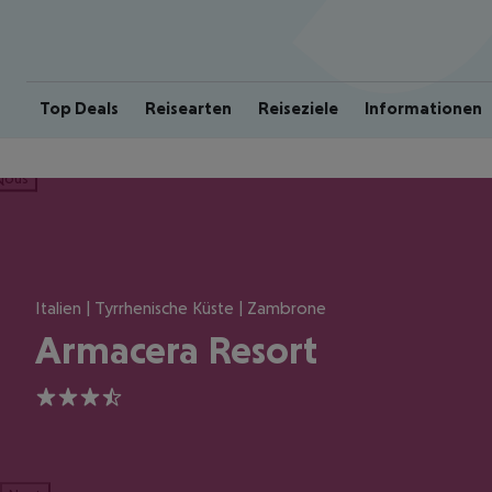
Top Deals
Reisearten
Reiseziele
Informationen
ious
Italien | Tyrrhenische Küste | Zambrone
Armacera Resort
3.5