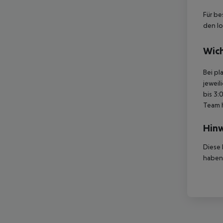
Für be
den lo
Wich
Bei pl
jeweil
bis 3:
Team 
Hinw
Diese 
haben,