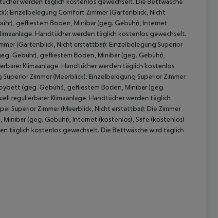
ndtücher werden täglich kostenlos gewechselt. Die Bettwäsche
k):
Einzelbelegung Comfort Zimmer (Gartenblick, Nicht
hr), gefliestem Boden, Minibar (geg. Gebühr), Internet
r Klimaanlage. Handtücher werden täglich kostenlos gewechselt.
er (Gartenblick, Nicht erstattbar):
Einzelbelegung Superior
eg. Gebühr), gefliestem Boden, Minibar (geg. Gebühr),
ulierbarer Klimaanlage. Handtücher werden täglich kostenlos
Superior Zimmer (Meerblick):
Einzelbelegung Superior Zimmer
ybett (geg. Gebühr), gefliestem Boden, Minibar (geg.
uell regulierbarer Klimaanlage. Handtücher werden täglich
el Superior Zimmer (Meerblick, Nicht erstattbar):
Die Zimmer
inibar (geg. Gebühr), Internet (kostenlos), Safe (kostenlos)
den täglich kostenlos gewechselt. Die Bettwäsche wird täglich