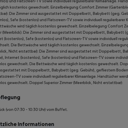
nlos) und Flatscreen-TV sowie individuell regulierbarer Klimaanlage. Ha
äglich kostenlos gewechselt.
Einzelbelegung Comfort Zimmer (Gartenblic
tbar):
Die Zimmer sind ausgestattet mit Doppelbett, Babybett (geg. Gebü
nlos), Safe (kostenlos) und Flatscreen-TV sowie individuell regulierbare
ttwäsche wird täglich kostenlos gewechselt.
Einzelbelegung Comfort Zimm
 (Meerblick):
Die Zimmer sind ausgestattet mit Doppelbett, Babybett (g
et (kostenlos), Safe (kostenlos) und Flatscreen-TV sowie individuell reg
selt. Die Bettwäsche wird täglich kostenlos gewechselt.
Einzelbelegung 
lick, Nicht erstattbar):
Die Zimmer sind ausgestattet mit Doppelbett, Bab
), Internet (kostenlos), Safe (kostenlos) und Flatscreen-TV sowie individ
los gewechselt. Die Bettwäsche wird täglich kostenlos gewechselt.
Dopp
usgestattet mit Doppelbett, Babybett (geg. Gebühr), gefliestem Boden, M
atscreen-TV sowie individuell regulierbarer Klimaanlage. Handtücher wer
los gewechselt.
Doppel Superior Zimmer (Meerblick, Nicht erstattbar):
pflegung
ück (von 07:30 - 10:30 Uhr) vom Buffet.
tzliche Informationen