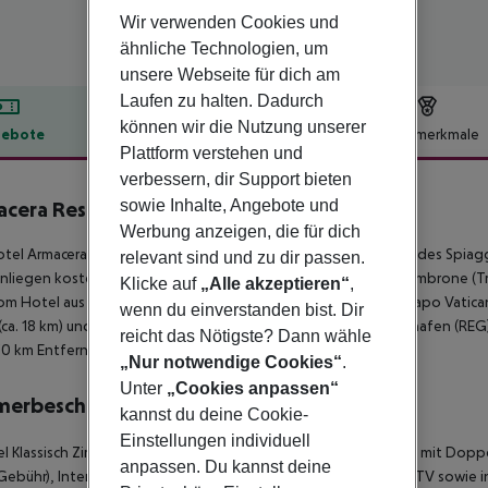
Wir verwenden Cookies und
ähnliche Technologien, um
unsere Webseite für dich am
Laufen zu halten. Dadurch
können wir die Nutzung unserer
ebote
Hotelbeschreibung
Hotelmerkmale
Plattform verstehen und
lbeschreibung
verbessern, dir Support bieten
sowie Inhalte, Angebote und
cera Resort
3.5
Werbung anzeigen, die für dich
tel Armacera Resort liegt in der Umgebung des privaten Strandes Spia
relevant sind und zu dir passen.
liegen kostenlos verfügbar. Die nächstgelegene Stadt ist Zambrone (Tr
Klicke auf
„Alle akzeptieren“
,
om Hotel aus erreichbar: Spiaggia Paradiso del Sub (ca. 2 km), Capo Vatican
wenn du einverstanden bist. Dir
(ca. 18 km) und Castello Servo - Normanno (ca. 20 km). Der Flughafen (REG) 
reicht das Nötigste? Dann wähle
50 km Entfernung.
„Nur notwendige Cookies“
.
Unter
„Cookies anpassen“
merbeschreibung
kannst du deine Cookie-
Einstellungen individuell
 Klassisch Zimmer (Gartenblick):
Die Zimmer sind ausgestattet mit Doppe
anpassen. Du kannst deine
Gebühr), Internet (kostenlos), Safe (kostenlos) und Flatscreen-TV sowie i