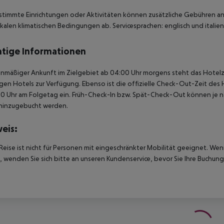
stimmte Einrichtungen oder Aktivitäten können zusätzliche Gebühren anf
kalen klimatischen Bedingungen ab. Servicesprachen: englisch und italien
tige Informationen
anmäßiger Ankunft im Zielgebiet ab 04:00 Uhr morgens steht das Hotelz
igen Hotels zur Verfügung. Ebenso ist die offizielle Check-Out-Zeit des 
00 Uhr am Folgetag ein. Früh-Check-In bzw. Spät-Check-Out können je n
hinzugebucht werden.
eis:
Reise ist nicht für Personen mit eingeschränkter Mobilität geeignet. We
 wenden Sie sich bitte an unseren Kundenservice, bevor Sie Ihre Buchung