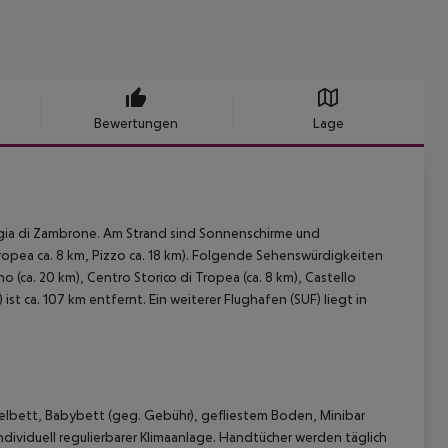
Bewertungen
Lage
ggia di Zambrone. Am Strand sind Sonnenschirme und
opea ca. 8 km, Pizzo ca. 18 km). Folgende Sehenswürdigkeiten
o (ca. 20 km), Centro Storico di Tropea (ca. 8 km), Castello
ist ca. 107 km entfernt. Ein weiterer Flughafen (SUF) liegt in
lbett, Babybett (geg. Gebühr), gefliestem Boden, Minibar
ndividuell regulierbarer Klimaanlage. Handtücher werden täglich