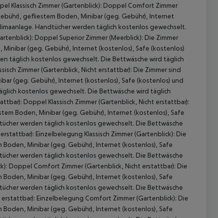
el Klassisch Zimmer (Gartenblick):
Doppel Comfort Zimmer
bühr), gefliestem Boden, Minibar (geg. Gebühr), Internet
r Klimaanlage. Handtücher werden täglich kostenlos gewechselt.
rtenblick):
Doppel Superior Zimmer (Meerblick):
Die Zimmer
inibar (geg. Gebühr), Internet (kostenlos), Safe (kostenlos)
den täglich kostenlos gewechselt. Die Bettwäsche wird täglich
sisch Zimmer (Gartenblick, Nicht erstattbar):
Die Zimmer sind
ar (geg. Gebühr), Internet (kostenlos), Safe (kostenlos) und
täglich kostenlos gewechselt. Die Bettwäsche wird täglich
attbar):
Doppel Klassisch Zimmer (Gartenblick, Nicht erstattbar):
tem Boden, Minibar (geg. Gebühr), Internet (kostenlos), Safe
 akzeptieren
ndtücher werden täglich kostenlos gewechselt. Die Bettwäsche
erstattbar):
Einzelbelegung Klassisch Zimmer (Gartenblick):
Die
Boden, Minibar (geg. Gebühr), Internet (kostenlos), Safe
ndtücher werden täglich kostenlos gewechselt. Die Bettwäsche
k):
Doppel Comfort Zimmer (Gartenblick, Nicht erstattbar):
Die
Boden, Minibar (geg. Gebühr), Internet (kostenlos), Safe
ndtücher werden täglich kostenlos gewechselt. Die Bettwäsche
erstattbar):
Einzelbelegung Comfort Zimmer (Gartenblick):
Die
Boden, Minibar (geg. Gebühr), Internet (kostenlos), Safe