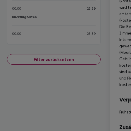
(koste
wird t
00:00
23:59
erstat
Rückflugzeiten
Rückflugzeiten
(koste
Die Be
Zimmer
00:00
23:59
Intern
gewech
(Meerb
Gebühr
Filter zurücksetzen
kosten
sind a
und Fl
kosten
Ver
Frühst
Zusä