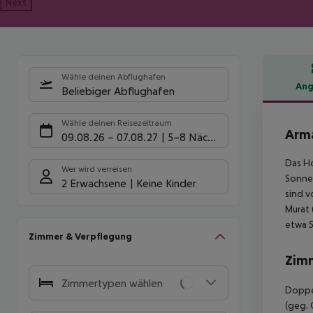
Next
Wähle deinen Abflughafen
Ang
Beliebiger Abflughafen
Hote
Wähle deinen Reisezeitraum
Arma
09.08.26
–
07.08.27
5-8 Nächte
Das Ho
Wer wird verreisen
Sonnen
2 Erwachsene
Keine Kinder
sind v
Murat 
etwa 
Zimmer & Verpflegung
Zim
Zimmertypen wählen
Doppel
(geg. 