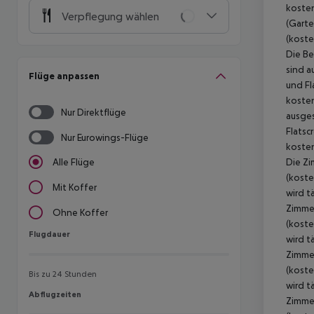
kosten
Verpflegung wählen
(Garte
(koste
Die Be
sind a
Flüge anpassen
und Fl
kosten
Nur Direktflüge
ausges
Flatsc
Nur Eurowings-Flüge
kosten
Die Zi
Alle Flüge
(koste
Mit Koffer
wird t
Zimmer
Ohne Koffer
(koste
Flugdauer
Flugdauer
wird t
Zimmer
(koste
Bis zu 24 Stunden
wird t
Abflugzeiten
Abflugzeiten
Zimmer