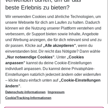
10.08.26
–
08.08.27
5-8 Nächte
beste Erlebnis zu bieten?
Wer wird verreisen
Wir verwenden Cookies und ähnliche Technologien, um
2 Erwachsene
Keine Kinder
unsere Webseite für dich am Laufen zu halten. Dadurch
können wir die Nutzung unserer Plattform verstehen und
Mehr Filter anzeigen
verbessern, dir Support bieten sowie Inhalte, Angebote
und Werbung anzeigen, die für dich relevant sind und zu
dir passen. Klicke auf
„Alle akzeptieren“
, wenn du
einverstanden bist. Dir reicht das Nötigste? Dann wähle
„Nur notwendige Cookies“
. Unter
„Cookies
anpassen“
kannst du deine Cookie-Einstellungen
Footer
Footer navigation
individuell anpassen. Du kannst deine Privatsphäre-
Über uns
Einstellungen natürlich jederzeit ändern oder widerrufen
AGB
– klicke dazu einfach unten auf
„Cookie-Einstellungen
Service & Hilfe
Bestpreisgarantie
ändern“
.
Datenschutz-Informationen
Impressum
Agenturbetreuung
Cookie-Einstellungen ändern
Folge uns
Barrierefreies Reisen
Cookie/Tracking-Informationen
Cookie-Richtlinie
Check-in
Datenschutz