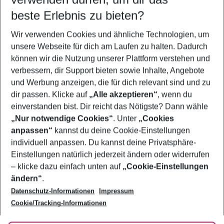
09.08.26
–
07.08.27
5-8 Nächte
beste Erlebnis zu bieten?
Wer wird verreisen
Wir verwenden Cookies und ähnliche Technologien, um
2 Erwachsene
Keine Kinder
unsere Webseite für dich am Laufen zu halten. Dadurch
können wir die Nutzung unserer Plattform verstehen und
Mehr Filter anzeigen
verbessern, dir Support bieten sowie Inhalte, Angebote
und Werbung anzeigen, die für dich relevant sind und zu
dir passen. Klicke auf
„Alle akzeptieren“
, wenn du
einverstanden bist. Dir reicht das Nötigste? Dann wähle
„Nur notwendige Cookies“
. Unter
„Cookies
anpassen“
kannst du deine Cookie-Einstellungen
Footer
Footer navigation
individuell anpassen. Du kannst deine Privatsphäre-
Über uns
Einstellungen natürlich jederzeit ändern oder widerrufen
AGB
– klicke dazu einfach unten auf
„Cookie-Einstellungen
Service & Hilfe
Bestpreisgarantie
ändern“
.
Datenschutz-Informationen
Impressum
Agenturbetreuung
Cookie-Einstellungen ändern
Folge uns
Barrierefreies Reisen
Cookie/Tracking-Informationen
Cookie-Richtlinie
Check-in
Datenschutz