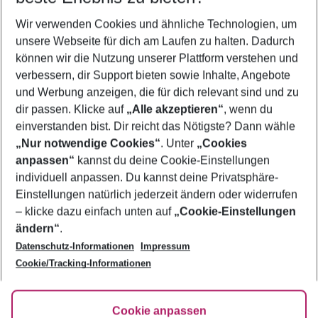
Wer wird verreisen
Wir verwenden Cookies und ähnliche Technologien, um
2 Erwachsene
Keine Kinder
unsere Webseite für dich am Laufen zu halten. Dadurch
können wir die Nutzung unserer Plattform verstehen und
Mehr Filter anzeigen
verbessern, dir Support bieten sowie Inhalte, Angebote
und Werbung anzeigen, die für dich relevant sind und zu
dir passen. Klicke auf
„Alle akzeptieren“
, wenn du
einverstanden bist. Dir reicht das Nötigste? Dann wähle
„Nur notwendige Cookies“
. Unter
„Cookies
anpassen“
kannst du deine Cookie-Einstellungen
Footer
Footer navigation
individuell anpassen. Du kannst deine Privatsphäre-
Über uns
Einstellungen natürlich jederzeit ändern oder widerrufen
AGB
– klicke dazu einfach unten auf
„Cookie-Einstellungen
Service & Hilfe
Bestpreisgarantie
ändern“
.
Datenschutz-Informationen
Impressum
Agenturbetreuung
Cookie-Einstellungen ändern
Folge uns
Barrierefreies Reisen
Cookie/Tracking-Informationen
Cookie-Richtlinie
Check-in
Datenschutz
FAQ
Fakten
Cookie anpassen
HanseMerkur Reiseversicherung
Flexibel buchen