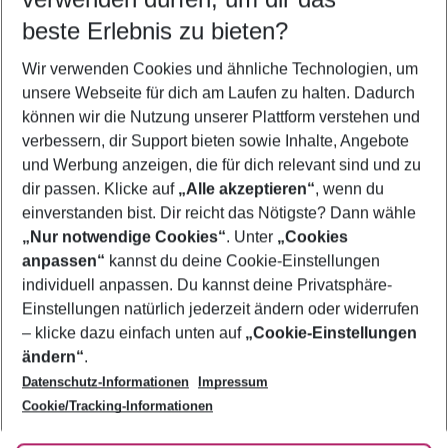
10.08.26
–
08.08.27
5-8 Nächte
beste Erlebnis zu bieten?
Wer wird verreisen
Wir verwenden Cookies und ähnliche Technologien, um
2 Erwachsene
Keine Kinder
unsere Webseite für dich am Laufen zu halten. Dadurch
können wir die Nutzung unserer Plattform verstehen und
Mehr Filter anzeigen
verbessern, dir Support bieten sowie Inhalte, Angebote
und Werbung anzeigen, die für dich relevant sind und zu
dir passen. Klicke auf
„Alle akzeptieren“
, wenn du
einverstanden bist. Dir reicht das Nötigste? Dann wähle
„Nur notwendige Cookies“
. Unter
„Cookies
anpassen“
kannst du deine Cookie-Einstellungen
Footer
Footer navigation
individuell anpassen. Du kannst deine Privatsphäre-
Über uns
Einstellungen natürlich jederzeit ändern oder widerrufen
AGB
– klicke dazu einfach unten auf
„Cookie-Einstellungen
Service & Hilfe
Bestpreisgarantie
ändern“
.
Datenschutz-Informationen
Impressum
Agenturbetreuung
Cookie-Einstellungen ändern
Folge uns
Barrierefreies Reisen
Cookie/Tracking-Informationen
Cookie-Richtlinie
Check-in
Datenschutz