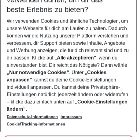
09.08.26
–
07.08.27
5-8 Nächte
beste Erlebnis zu bieten?
Wer wird verreisen
Wir verwenden Cookies und ähnliche Technologien, um
2 Erwachsene
Keine Kinder
unsere Webseite für dich am Laufen zu halten. Dadurch
können wir die Nutzung unserer Plattform verstehen und
Mehr Filter anzeigen
verbessern, dir Support bieten sowie Inhalte, Angebote
und Werbung anzeigen, die für dich relevant sind und zu
dir passen. Klicke auf
„Alle akzeptieren“
, wenn du
einverstanden bist. Dir reicht das Nötigste? Dann wähle
„Nur notwendige Cookies“
. Unter
„Cookies
anpassen“
kannst du deine Cookie-Einstellungen
Footer
Footer navigation
individuell anpassen. Du kannst deine Privatsphäre-
Über uns
Einstellungen natürlich jederzeit ändern oder widerrufen
AGB
– klicke dazu einfach unten auf
„Cookie-Einstellungen
Service & Hilfe
Bestpreisgarantie
ändern“
.
Datenschutz-Informationen
Impressum
Agenturbetreuung
Cookie-Einstellungen ändern
Folge uns
Barrierefreies Reisen
Cookie/Tracking-Informationen
Cookie-Richtlinie
Check-in
Datenschutz