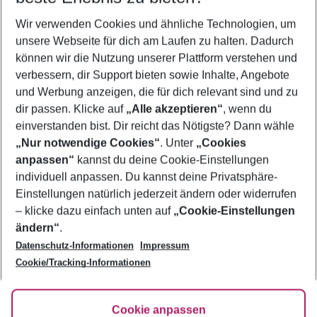
Wer wird verreisen
Wir verwenden Cookies und ähnliche Technologien, um
2 Erwachsene
Keine Kinder
unsere Webseite für dich am Laufen zu halten. Dadurch
können wir die Nutzung unserer Plattform verstehen und
Mehr Filter anzeigen
verbessern, dir Support bieten sowie Inhalte, Angebote
und Werbung anzeigen, die für dich relevant sind und zu
dir passen. Klicke auf
„Alle akzeptieren“
, wenn du
einverstanden bist. Dir reicht das Nötigste? Dann wähle
„Nur notwendige Cookies“
. Unter
„Cookies
anpassen“
kannst du deine Cookie-Einstellungen
Footer
Footer navigation
individuell anpassen. Du kannst deine Privatsphäre-
Über uns
Einstellungen natürlich jederzeit ändern oder widerrufen
AGB
– klicke dazu einfach unten auf
„Cookie-Einstellungen
Service & Hilfe
Bestpreisgarantie
ändern“
.
Datenschutz-Informationen
Impressum
Agenturbetreuung
Cookie-Einstellungen ändern
Folge uns
Barrierefreies Reisen
Cookie/Tracking-Informationen
Cookie-Richtlinie
Check-in
Datenschutz
FAQ
Fakten
Cookie anpassen
HanseMerkur Reiseversicherung
Flexibel buchen