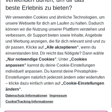
10.08.26
–
08.08.27
5-8 Nächte
beste Erlebnis zu bieten?
Wer wird verreisen
Wir verwenden Cookies und ähnliche Technologien, um
2 Erwachsene
Keine Kinder
unsere Webseite für dich am Laufen zu halten. Dadurch
können wir die Nutzung unserer Plattform verstehen und
Mehr Filter anzeigen
verbessern, dir Support bieten sowie Inhalte, Angebote
und Werbung anzeigen, die für dich relevant sind und zu
dir passen. Klicke auf
„Alle akzeptieren“
, wenn du
einverstanden bist. Dir reicht das Nötigste? Dann wähle
„Nur notwendige Cookies“
. Unter
„Cookies
anpassen“
kannst du deine Cookie-Einstellungen
Footer
Footer navigation
individuell anpassen. Du kannst deine Privatsphäre-
Über uns
Einstellungen natürlich jederzeit ändern oder widerrufen
AGB
– klicke dazu einfach unten auf
„Cookie-Einstellungen
Service & Hilfe
Bestpreisgarantie
ändern“
.
Datenschutz-Informationen
Impressum
Agenturbetreuung
Cookie-Einstellungen ändern
Folge uns
Barrierefreies Reisen
Cookie/Tracking-Informationen
Cookie-Richtlinie
Check-in
Datenschutz