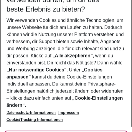
11.08.26
–
09.08.27
5-8 Nächte
beste Erlebnis zu bieten?
Wer wird verreisen
Wir verwenden Cookies und ähnliche Technologien, um
2 Erwachsene
Keine Kinder
unsere Webseite für dich am Laufen zu halten. Dadurch
können wir die Nutzung unserer Plattform verstehen und
Mehr Filter anzeigen
verbessern, dir Support bieten sowie Inhalte, Angebote
und Werbung anzeigen, die für dich relevant sind und zu
dir passen. Klicke auf
„Alle akzeptieren“
, wenn du
einverstanden bist. Dir reicht das Nötigste? Dann wähle
„Nur notwendige Cookies“
. Unter
„Cookies
anpassen“
kannst du deine Cookie-Einstellungen
Footer
Footer navigation
individuell anpassen. Du kannst deine Privatsphäre-
Über uns
Einstellungen natürlich jederzeit ändern oder widerrufen
AGB
– klicke dazu einfach unten auf
„Cookie-Einstellungen
Service & Hilfe
Bestpreisgarantie
ändern“
.
Datenschutz-Informationen
Impressum
Agenturbetreuung
Cookie-Einstellungen ändern
Folge uns
Barrierefreies Reisen
Cookie/Tracking-Informationen
Cookie-Richtlinie
Check-in
Datenschutz