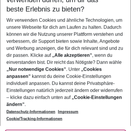
08.08.26
–
06.08.27
5-8 Nächte
beste Erlebnis zu bieten?
Wer wird verreisen
Wir verwenden Cookies und ähnliche Technologien, um
2 Erwachsene
Keine Kinder
unsere Webseite für dich am Laufen zu halten. Dadurch
können wir die Nutzung unserer Plattform verstehen und
Mehr Filter anzeigen
verbessern, dir Support bieten sowie Inhalte, Angebote
und Werbung anzeigen, die für dich relevant sind und zu
dir passen. Klicke auf
„Alle akzeptieren“
, wenn du
einverstanden bist. Dir reicht das Nötigste? Dann wähle
„Nur notwendige Cookies“
. Unter
„Cookies
anpassen“
kannst du deine Cookie-Einstellungen
Footer
Footer navigation
individuell anpassen. Du kannst deine Privatsphäre-
Über uns
Einstellungen natürlich jederzeit ändern oder widerrufen
AGB
– klicke dazu einfach unten auf
„Cookie-Einstellungen
Service & Hilfe
Bestpreisgarantie
ändern“
.
Datenschutz-Informationen
Impressum
Agenturbetreuung
Cookie-Einstellungen ändern
Folge uns
Barrierefreies Reisen
Cookie/Tracking-Informationen
Cookie-Richtlinie
Check-in
Datenschutz