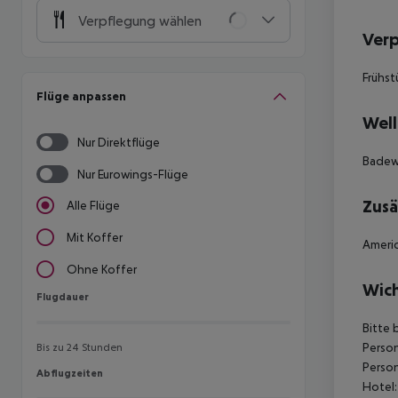
Verpflegung wählen
Ver
Frühst
Flüge anpassen
Well
Nur Direktflüge
Badew
Nur Eurowings-Flüge
Zusä
Alle Flüge
Mit Koffer
Americ
Ohne Koffer
Wich
Flugdauer
Flugdauer
Bitte 
Person
Bis zu 24 Stunden
Person
Abflugzeiten
Abflugzeiten
Hotel: