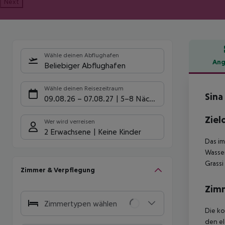
Next
Wähle deinen Abflughafen
Ang
Beliebiger Abflughafen
Hote
Wähle deinen Reisezeitraum
Sina
09.08.26
–
07.08.27
5-8 Nächte
Ziel
Wer wird verreisen
2 Erwachsene
Keine Kinder
Das im
Wasser
Grassi
Zimmer & Verpflegung
Zim
Zimmertypen wählen
Die ko
den el