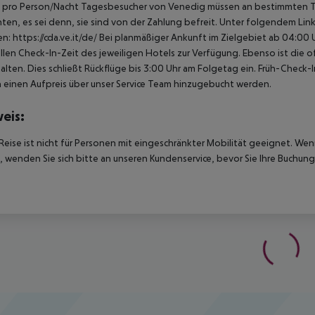
 pro Person/Nacht Tagesbesucher von Venedig müssen an bestimmten Tage
hten, es sei denn, sie sind von der Zahlung befreit. Unter folgendem Lin
en: https://cda.ve.it/de/ Bei planmäßiger Ankunft im Zielgebiet ab 04:0
ellen Check-In-Zeit des jeweiligen Hotels zur Verfügung. Ebenso ist die 
alten. Dies schließt Rückflüge bis 3:00 Uhr am Folgetag ein. Früh-Chec
einen Aufpreis über unser Service Team hinzugebucht werden.
eis:
Reise ist nicht für Personen mit eingeschränkter Mobilität geeignet. We
 wenden Sie sich bitte an unseren Kundenservice, bevor Sie Ihre Buchung