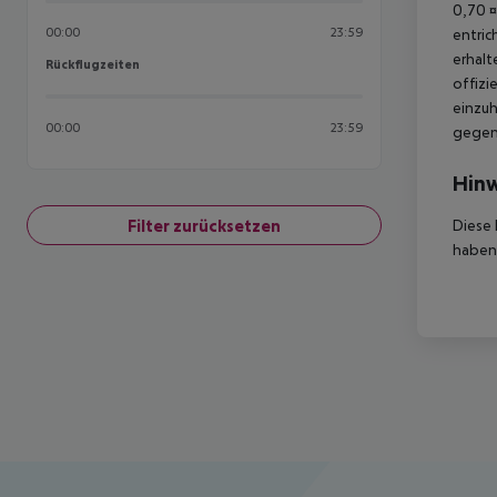
0,70 ¤
00:00
23:59
entric
erhalt
Rückflugzeiten
Rückflugzeiten
offizi
einzuh
00:00
23:59
gegen 
Hinw
Filter zurücksetzen
Diese 
haben,
Footer