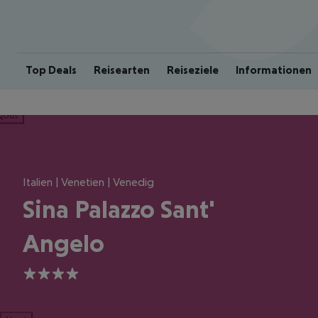
Top Deals
Reisearten
Reiseziele
Informationen
ious
Italien | Venetien | Venedig
Sina Palazzo Sant'
Angelo
4