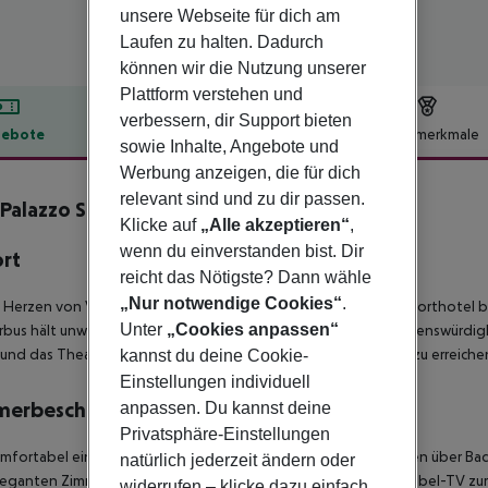
unsere Webseite für dich am
Laufen zu halten. Dadurch
können wir die Nutzung unserer
Plattform verstehen und
verbessern, dir Support bieten
ebote
Hotelbeschreibung
Hotelmerkmale
sowie Inhalte, Angebote und
lbeschreibung
Werbung anzeigen, die für dich
relevant sind und zu dir passen.
 Palazzo Sant' Angelo
Klicke auf
„Alle akzeptieren“
,
4
wenn du einverstanden bist. Dir
ort
reicht das Nötigste? Dann wähle
„Nur notwendige Cookies“
.
 Herzen von Venedig, direkt am Canal Grande gelegene Komforthotel bef
Unter
„Cookies anpassen“
bus hält unweit vom Hotel (ca. 100 Meter). Die berühmten Sehenswürdigk
 und das Theater La Fence sind bequem zu Fuß vom Hotel aus zu erreiche
kannst du deine Cookie-
Einstellungen individuell
merbeschreibung
anpassen. Du kannst deine
Privatsphäre-Einstellungen
mfortabel eingerichteten Zimmer sind klimatisiert und verfügen über Ba
natürlich jederzeit ändern oder
eganten Zimmern ein Direktwahltelefon und ein Satelliten-/Kabel-TV zur
widerrufen – klicke dazu einfach