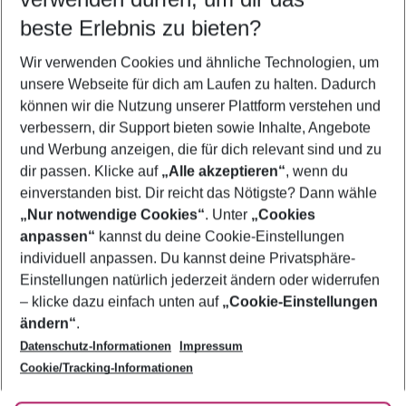
09.08.26
–
07.08.27
5-8 Nächte
beste Erlebnis zu bieten?
Wer wird verreisen
Wir verwenden Cookies und ähnliche Technologien, um
2 Erwachsene
Keine Kinder
unsere Webseite für dich am Laufen zu halten. Dadurch
können wir die Nutzung unserer Plattform verstehen und
Mehr Filter anzeigen
verbessern, dir Support bieten sowie Inhalte, Angebote
und Werbung anzeigen, die für dich relevant sind und zu
dir passen. Klicke auf
„Alle akzeptieren“
, wenn du
einverstanden bist. Dir reicht das Nötigste? Dann wähle
„Nur notwendige Cookies“
. Unter
„Cookies
anpassen“
kannst du deine Cookie-Einstellungen
Footer
Footer navigation
individuell anpassen. Du kannst deine Privatsphäre-
Über uns
Einstellungen natürlich jederzeit ändern oder widerrufen
AGB
– klicke dazu einfach unten auf
„Cookie-Einstellungen
Service & Hilfe
Bestpreisgarantie
ändern“
.
Datenschutz-Informationen
Impressum
Agenturbetreuung
Cookie-Einstellungen ändern
Folge uns
Barrierefreies Reisen
Cookie/Tracking-Informationen
Cookie-Richtlinie
Check-in
Datenschutz