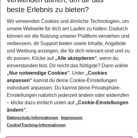
10.08.26
–
08.08.27
5-8 Nächte
beste Erlebnis zu bieten?
Wer wird verreisen
Wir verwenden Cookies und ähnliche Technologien, um
2 Erwachsene
Keine Kinder
unsere Webseite für dich am Laufen zu halten. Dadurch
können wir die Nutzung unserer Plattform verstehen und
Mehr Filter anzeigen
verbessern, dir Support bieten sowie Inhalte, Angebote
und Werbung anzeigen, die für dich relevant sind und zu
dir passen. Klicke auf
„Alle akzeptieren“
, wenn du
einverstanden bist. Dir reicht das Nötigste? Dann wähle
„Nur notwendige Cookies“
. Unter
„Cookies
anpassen“
kannst du deine Cookie-Einstellungen
Footer
Footer navigation
individuell anpassen. Du kannst deine Privatsphäre-
Über uns
Einstellungen natürlich jederzeit ändern oder widerrufen
AGB
– klicke dazu einfach unten auf
„Cookie-Einstellungen
Service & Hilfe
Bestpreisgarantie
ändern“
.
Datenschutz-Informationen
Impressum
Agenturbetreuung
Cookie-Einstellungen ändern
Folge uns
Barrierefreies Reisen
Cookie/Tracking-Informationen
Cookie-Richtlinie
Check-in
Datenschutz