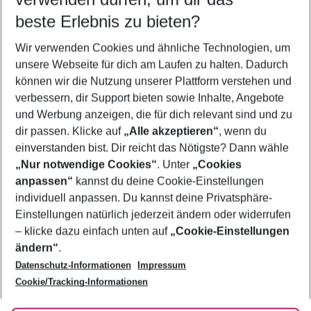
09.08.26
–
07.08.27
5-8 Nächte
beste Erlebnis zu bieten?
Wer wird verreisen
Wir verwenden Cookies und ähnliche Technologien, um
2 Erwachsene
Keine Kinder
unsere Webseite für dich am Laufen zu halten. Dadurch
können wir die Nutzung unserer Plattform verstehen und
Mehr Filter anzeigen
verbessern, dir Support bieten sowie Inhalte, Angebote
und Werbung anzeigen, die für dich relevant sind und zu
dir passen. Klicke auf
„Alle akzeptieren“
, wenn du
einverstanden bist. Dir reicht das Nötigste? Dann wähle
„Nur notwendige Cookies“
. Unter
„Cookies
anpassen“
kannst du deine Cookie-Einstellungen
Footer
Footer navigation
individuell anpassen. Du kannst deine Privatsphäre-
Über uns
Einstellungen natürlich jederzeit ändern oder widerrufen
AGB
– klicke dazu einfach unten auf
„Cookie-Einstellungen
Service & Hilfe
Bestpreisgarantie
ändern“
.
Datenschutz-Informationen
Impressum
Agenturbetreuung
Cookie-Einstellungen ändern
Folge uns
Barrierefreies Reisen
Cookie/Tracking-Informationen
Cookie-Richtlinie
Check-in
Datenschutz