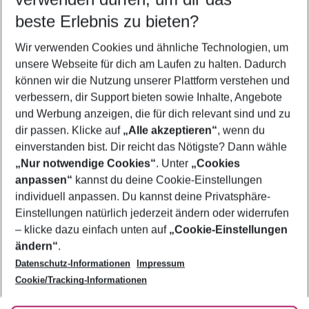
08.08.26
–
06.08.27
5-8 Nächte
beste Erlebnis zu bieten?
Wer wird verreisen
Wir verwenden Cookies und ähnliche Technologien, um
2 Erwachsene
Keine Kinder
unsere Webseite für dich am Laufen zu halten. Dadurch
können wir die Nutzung unserer Plattform verstehen und
Mehr Filter anzeigen
verbessern, dir Support bieten sowie Inhalte, Angebote
und Werbung anzeigen, die für dich relevant sind und zu
dir passen. Klicke auf
„Alle akzeptieren“
, wenn du
einverstanden bist. Dir reicht das Nötigste? Dann wähle
„Nur notwendige Cookies“
. Unter
„Cookies
anpassen“
kannst du deine Cookie-Einstellungen
Footer
Footer navigation
individuell anpassen. Du kannst deine Privatsphäre-
Über uns
Einstellungen natürlich jederzeit ändern oder widerrufen
AGB
– klicke dazu einfach unten auf
„Cookie-Einstellungen
Service & Hilfe
Bestpreisgarantie
ändern“
.
Datenschutz-Informationen
Impressum
Agenturbetreuung
Cookie-Einstellungen ändern
Folge uns
Barrierefreies Reisen
Cookie/Tracking-Informationen
Cookie-Richtlinie
Check-in
Datenschutz