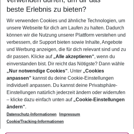
09.08.26
–
07.08.27
5-8 Nächte
beste Erlebnis zu bieten?
Wer wird verreisen
Wir verwenden Cookies und ähnliche Technologien, um
2 Erwachsene
Keine Kinder
unsere Webseite für dich am Laufen zu halten. Dadurch
können wir die Nutzung unserer Plattform verstehen und
Mehr Filter anzeigen
verbessern, dir Support bieten sowie Inhalte, Angebote
und Werbung anzeigen, die für dich relevant sind und zu
dir passen. Klicke auf
„Alle akzeptieren“
, wenn du
einverstanden bist. Dir reicht das Nötigste? Dann wähle
„Nur notwendige Cookies“
. Unter
„Cookies
anpassen“
kannst du deine Cookie-Einstellungen
Footer
Footer navigation
individuell anpassen. Du kannst deine Privatsphäre-
Über uns
Einstellungen natürlich jederzeit ändern oder widerrufen
AGB
– klicke dazu einfach unten auf
„Cookie-Einstellungen
Service & Hilfe
Bestpreisgarantie
ändern“
.
Datenschutz-Informationen
Impressum
Agenturbetreuung
Cookie-Einstellungen ändern
Folge uns
Barrierefreies Reisen
Cookie/Tracking-Informationen
Cookie-Richtlinie
Check-in
Datenschutz