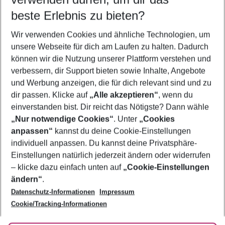
10.08.26
–
08.08.27
5-8 Nächte
beste Erlebnis zu bieten?
Wer wird verreisen
Wir verwenden Cookies und ähnliche Technologien, um
2 Erwachsene
Keine Kinder
unsere Webseite für dich am Laufen zu halten. Dadurch
können wir die Nutzung unserer Plattform verstehen und
Mehr Filter anzeigen
verbessern, dir Support bieten sowie Inhalte, Angebote
und Werbung anzeigen, die für dich relevant sind und zu
dir passen. Klicke auf
„Alle akzeptieren“
, wenn du
einverstanden bist. Dir reicht das Nötigste? Dann wähle
„Nur notwendige Cookies“
. Unter
„Cookies
anpassen“
kannst du deine Cookie-Einstellungen
Footer
Footer navigation
individuell anpassen. Du kannst deine Privatsphäre-
Über uns
Einstellungen natürlich jederzeit ändern oder widerrufen
AGB
– klicke dazu einfach unten auf
„Cookie-Einstellungen
Service & Hilfe
Bestpreisgarantie
ändern“
.
Datenschutz-Informationen
Impressum
Agenturbetreuung
Cookie-Einstellungen ändern
Folge uns
Barrierefreies Reisen
Cookie/Tracking-Informationen
Cookie-Richtlinie
Check-in
Datenschutz